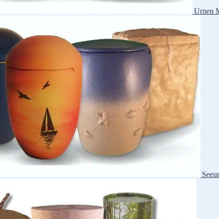
Urnen M
Seeu