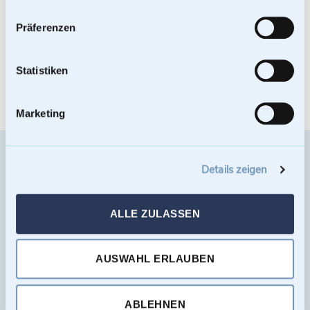
Präferenzen
Statistiken
Marketing
Footer
Details zeigen
ALLE ZULASSEN
mementi-urnen
AUSWAHL ERLAUBEN
AUSGEZEICHNET
.org
ABLEHNEN
Kundenbewertungen