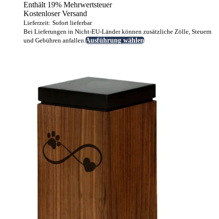
Enthält 19% Mehrwertsteuer
bis
Kostenloser Versand
299,00 €
Lieferzeit: Sofort lieferbar
Bei Lieferungen in Nicht-EU-Länder können zusätzliche Zölle, Steuern
Dieses
und Gebühren anfallen.
Ausführung wählen
Produkt
weist
mehrere
Varianten
auf.
Die
Optionen
können
auf
der
Produktseite
gewählt
werden