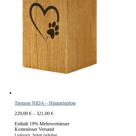
der
Produktseite
gewählt
werden
Tierurne NIDA – Himmelspfote
Preisspanne:
229,00
€
–
321,00
€
229,00 €
Enthält 19% Mehrwertsteuer
bis
Kostenloser Versand
321,00 €
Lieferzeit: Sofort lieferbar