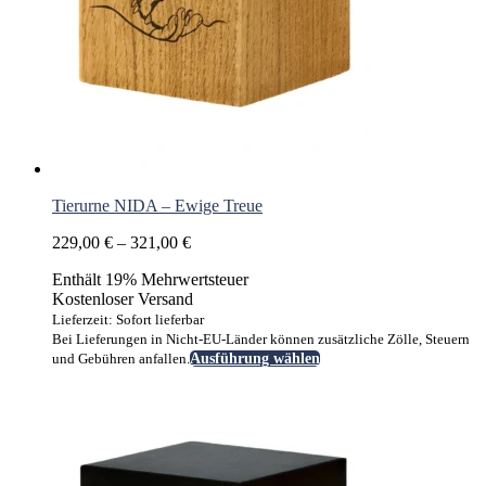
Tierurne NIDA – Ewige Treue
Preisspanne:
229,00
€
–
321,00
€
229,00 €
Enthält 19% Mehrwertsteuer
bis
Kostenloser Versand
321,00 €
Lieferzeit: Sofort lieferbar
Bei Lieferungen in Nicht-EU-Länder können zusätzliche Zölle, Steuern
Dieses
und Gebühren anfallen.
Ausführung wählen
Produkt
weist
mehrere
Varianten
auf.
Die