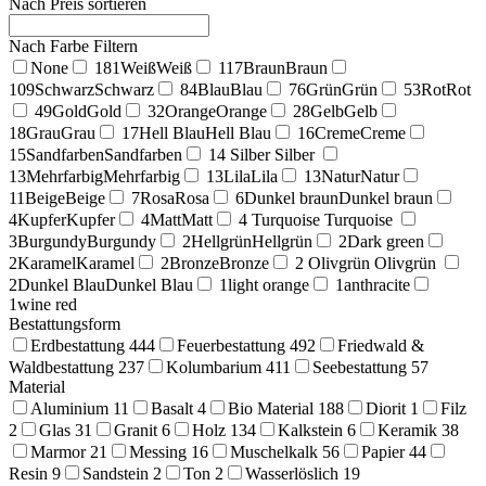
Nach Preis sortieren
Nach Farbe Filtern
None
181
Weiß
Weiß
117
Braun
Braun
109
Schwarz
Schwarz
84
Blau
Blau
76
Grün
Grün
53
Rot
Rot
49
Gold
Gold
32
Orange
Orange
28
Gelb
Gelb
18
Grau
Grau
17
Hell Blau
Hell Blau
16
Creme
Creme
15
Sandfarben
Sandfarben
14
Silber
Silber
13
Mehrfarbig
Mehrfarbig
13
Lila
Lila
13
Natur
Natur
11
Beige
Beige
7
Rosa
Rosa
6
Dunkel braun
Dunkel braun
4
Kupfer
Kupfer
4
Matt
Matt
4
Turquoise
Turquoise
3
Burgundy
Burgundy
2
Hellgrün
Hellgrün
2
Dark green
2
Karamel
Karamel
2
Bronze
Bronze
2
Olivgrün
Olivgrün
2
Dunkel Blau
Dunkel Blau
1
light orange
1
anthracite
1
wine red
Bestattungsform
Erdbestattung
444
Feuerbestattung
492
Friedwald &
Waldbestattung
237
Kolumbarium
411
Seebestattung
57
Material
Aluminium
11
Basalt
4
Bio Material
188
Diorit
1
Filz
2
Glas
31
Granit
6
Holz
134
Kalkstein
6
Keramik
38
Marmor
21
Messing
16
Muschelkalk
56
Papier
44
Resin
9
Sandstein
2
Ton
2
Wasserlöslich
19