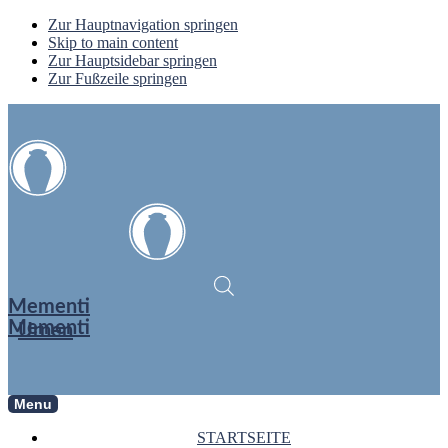
Zur Hauptnavigation springen
Skip to main content
Zur Hauptsidebar springen
Zur Fußzeile springen
Mementi
Mementi
Urnen
Menu
STARTSEITE