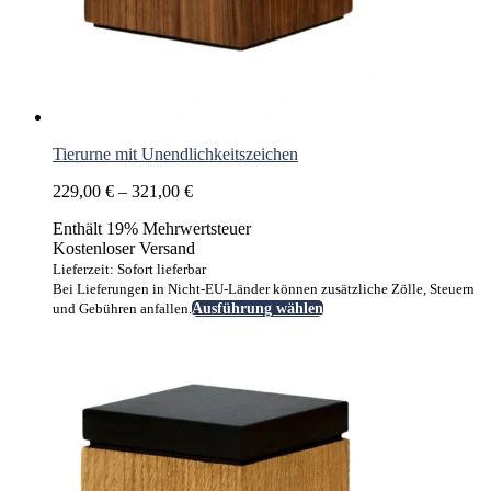
Tierurne mit Unendlichkeitszeichen
Preisspanne:
229,00
€
–
321,00
€
229,00 €
Enthält 19% Mehrwertsteuer
bis
Kostenloser Versand
321,00 €
Lieferzeit: Sofort lieferbar
Bei Lieferungen in Nicht-EU-Länder können zusätzliche Zölle, Steuern
Dieses
und Gebühren anfallen.
Ausführung wählen
Produkt
weist
mehrere
Varianten
auf.
Die
Optionen
können
auf