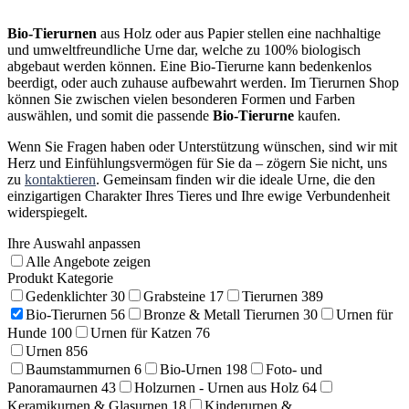
Bio-Tierurnen
aus Holz oder aus Papier stellen eine nachhaltige
und umweltfreundliche Urne dar, welche zu 100% biologisch
abgebaut werden können. Eine Bio-Tierurne kann bedenkenlos
beerdigt, oder auch zuhause aufbewahrt werden. Im Tierurnen Shop
können Sie zwischen vielen besonderen Formen und Farben
auswählen, und somit die passende
Bio-Tierurne
kaufen.
Wenn Sie Fragen haben oder Unterstützung wünschen, sind wir mit
Herz und Einfühlungsvermögen für Sie da – zögern Sie nicht, uns
zu
kontaktieren
. Gemeinsam finden wir die ideale Urne, die den
einzigartigen Charakter Ihres Tieres und Ihre ewige Verbundenheit
widerspiegelt.
Ihre Auswahl anpassen
Alle Angebote zeigen
Produkt Kategorie
Gedenklichter
30
Grabsteine
17
Tierurnen
389
Bio-Tierurnen
56
Bronze & Metall Tierurnen
30
Urnen für
Hunde
100
Urnen für Katzen
76
Urnen
856
Baumstammurnen
6
Bio-Urnen
198
Foto- und
Panoramaurnen
43
Holzurnen - Urnen aus Holz
64
Keramikurnen & Glasurnen
18
Kinderurnen &