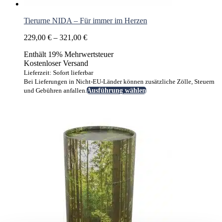
Tierurne NIDA – Für immer im Herzen
Preisspanne:
229,00
€
–
321,00
€
229,00 €
Enthält 19% Mehrwertsteuer
bis
Kostenloser Versand
321,00 €
Lieferzeit: Sofort lieferbar
Bei Lieferungen in Nicht-EU-Länder können zusätzliche Zölle, Steuern
Dieses
und Gebühren anfallen.
Ausführung wählen
Produkt
weist
mehrere
Varianten
auf.
Die
Optionen
können
auf
der
Produktseite
gewählt
werden