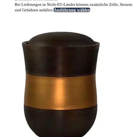
Bei Lieferungen in Nicht-EU-Länder können zusätzliche Zölle, Steuern
Dieses
und Gebühren anfallen.
Ausführung wählen
Produkt
weist
mehrere
Varianten
auf.
Die
Optionen
können
auf
der
Produktseite
gewählt
werden