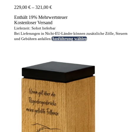
Preisspanne:
229,00
€
–
321,00
€
229,00 €
Enthält 19% Mehrwertsteuer
bis
Kostenloser Versand
321,00 €
Lieferzeit: Sofort lieferbar
Bei Lieferungen in Nicht-EU-Länder können zusätzliche Zölle, Steuern
Dieses
und Gebühren anfallen.
Ausführung wählen
Produkt
weist
mehrere
Varianten
auf.
Die
Optionen
können
auf
der
Produktseite
gewählt
werden