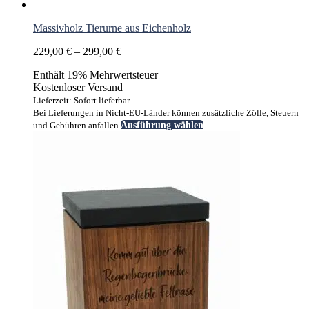
Massivholz Tierurne aus Eichenholz
Preisspanne:
229,00
€
–
299,00
€
229,00 €
Enthält 19% Mehrwertsteuer
bis
Kostenloser Versand
299,00 €
Lieferzeit: Sofort lieferbar
Bei Lieferungen in Nicht-EU-Länder können zusätzliche Zölle, Steuern
Dieses
und Gebühren anfallen.
Ausführung wählen
Produkt
weist
mehrere
Varianten
auf.
Die
Optionen
können
auf
der
Produktseite
gewählt
werden