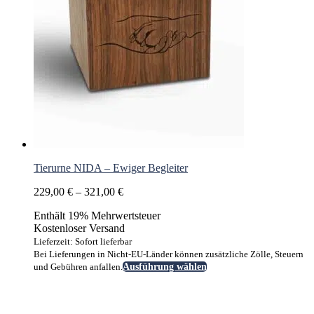
Tierurne NIDA – Ewiger Begleiter
Preisspanne:
229,00
€
–
321,00
€
229,00 €
Enthält 19% Mehrwertsteuer
bis
Kostenloser Versand
321,00 €
Lieferzeit: Sofort lieferbar
Bei Lieferungen in Nicht-EU-Länder können zusätzliche Zölle, Steuern
Dieses
und Gebühren anfallen.
Ausführung wählen
Produkt
weist
mehrere