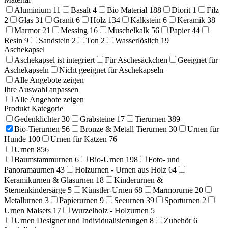
Aluminium
11
Basalt
4
Bio Material
188
Diorit
1
Filz
2
Glas
31
Granit
6
Holz
134
Kalkstein
6
Keramik
38
Marmor
21
Messing
16
Muschelkalk
56
Papier
44
Resin
9
Sandstein
2
Ton
2
Wasserlöslich
19
Aschekapsel
Aschekapsel ist integriert
Für Aschesäckchen
Geeignet für
Aschekapseln
Nicht geeignet für Aschekapseln
Alle Angebote zeigen
Ihre Auswahl anpassen
Alle Angebote zeigen
Produkt Kategorie
Gedenklichter
30
Grabsteine
17
Tierurnen
389
Bio-Tierurnen
56
Bronze & Metall Tierurnen
30
Urnen für
Hunde
100
Urnen für Katzen
76
Urnen
856
Baumstammurnen
6
Bio-Urnen
198
Foto- und
Panoramaurnen
43
Holzurnen - Urnen aus Holz
64
Keramikurnen & Glasurnen
18
Kinderurnen &
Sternenkindersärge
5
Künstler-Urnen
68
Marmorurne
20
Metallurnen
3
Papierurnen
9
Seeurnen
39
Sporturnen
2
Urnen Malsets
17
Wurzelholz - Holzurnen
5
Urnen Designer und Individualisierungen
8
Zubehör
6