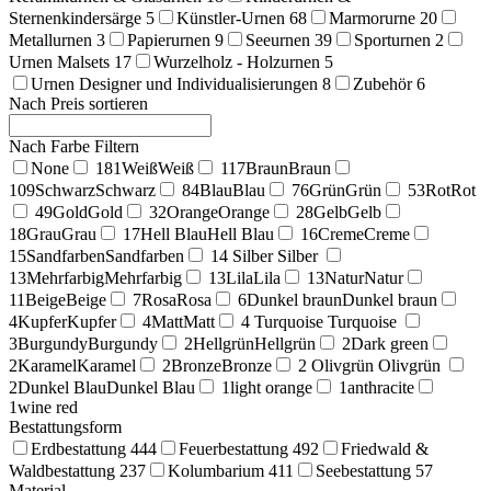
Sternenkindersärge
5
Künstler-Urnen
68
Marmorurne
20
Metallurnen
3
Papierurnen
9
Seeurnen
39
Sporturnen
2
Urnen Malsets
17
Wurzelholz - Holzurnen
5
Urnen Designer und Individualisierungen
8
Zubehör
6
Nach Preis sortieren
Nach Farbe Filtern
None
181
Weiß
Weiß
117
Braun
Braun
109
Schwarz
Schwarz
84
Blau
Blau
76
Grün
Grün
53
Rot
Rot
49
Gold
Gold
32
Orange
Orange
28
Gelb
Gelb
18
Grau
Grau
17
Hell Blau
Hell Blau
16
Creme
Creme
15
Sandfarben
Sandfarben
14
Silber
Silber
13
Mehrfarbig
Mehrfarbig
13
Lila
Lila
13
Natur
Natur
11
Beige
Beige
7
Rosa
Rosa
6
Dunkel braun
Dunkel braun
4
Kupfer
Kupfer
4
Matt
Matt
4
Turquoise
Turquoise
3
Burgundy
Burgundy
2
Hellgrün
Hellgrün
2
Dark green
2
Karamel
Karamel
2
Bronze
Bronze
2
Olivgrün
Olivgrün
2
Dunkel Blau
Dunkel Blau
1
light orange
1
anthracite
1
wine red
Bestattungsform
Erdbestattung
444
Feuerbestattung
492
Friedwald &
Waldbestattung
237
Kolumbarium
411
Seebestattung
57
Material