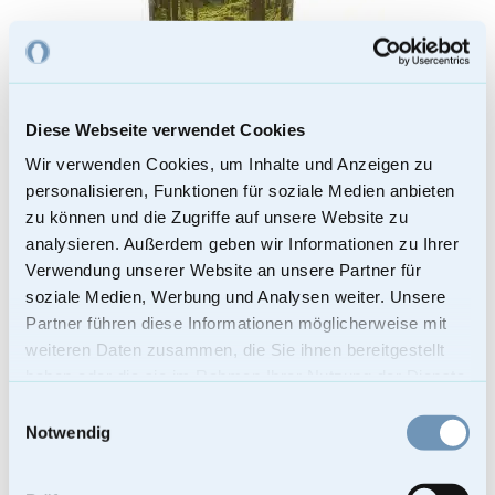
Diese Webseite verwendet Cookies
Wir verwenden Cookies, um Inhalte und Anzeigen zu
personalisieren, Funktionen für soziale Medien anbieten
zu können und die Zugriffe auf unsere Website zu
analysieren. Außerdem geben wir Informationen zu Ihrer
Runde Papierurne mit Waldmotiv Große
Verwendung unserer Website an unsere Partner für
soziale Medien, Werbung und Analysen weiter. Unsere
59,00
€
Partner führen diese Informationen möglicherweise mit
Enthält 19% Mehrwertsteuer
weiteren Daten zusammen, die Sie ihnen bereitgestellt
Kostenloser Versand
haben oder die sie im Rahmen Ihrer Nutzung der Dienste
Lieferzeit: Sofort lieferbar
gesammelt haben.
Bei Lieferungen in Nicht-EU-Länder können zusätzliche Zölle, Steuern
Einwilligungsauswahl
und Gebühren anfallen.
In den Warenkorb
Notwendig