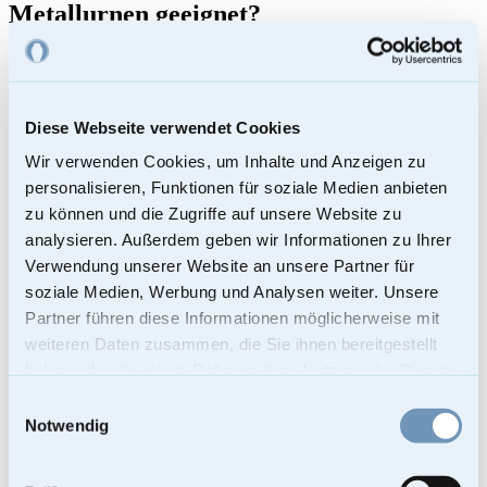
Metallurnen geeignet?
Metallurnen sind besonders stabil und wetterfest, jedoch nicht
biologisch abbaubar. Daher eignen sie sich in Deutschland nicht für
Naturbestattungen oder Erdbestattungen auf Friedhöfen, bei denen
nur biologisch abbaubare Materialien erlaubt sind. Stattdessen
Diese Webseite verwendet Cookies
kommen sie ideal für folgende Bestattungsarten in Frage:
Wir verwenden Cookies, um Inhalte und Anzeigen zu
Kolumbarien
personalisieren, Funktionen für soziale Medien anbieten
Urnenwände oder Urnennischen
zu können und die Zugriffe auf unsere Website zu
Urnenstelen auf Friedhöfen
analysieren. Außerdem geben wir Informationen zu Ihrer
Designs und Farbvarianten unserer Metallurnen
Verwendung unserer Website an unsere Partner für
soziale Medien, Werbung und Analysen weiter. Unsere
Unser Sortiment an Metallurnen bietet eine stilvolle Auswahl in
Partner führen diese Informationen möglicherweise mit
unterschiedlichen Farbvarianten und Formen. Besonders beliebt sind
Urnen in:
weiteren Daten zusammen, die Sie ihnen bereitgestellt
haben oder die sie im Rahmen Ihrer Nutzung der Dienste
Tiefem Rot – symbolisiert Liebe, Stärke und Verbundenheit
Sattem Grün – steht für Hoffnung, Naturverbundenheit und
gesammelt haben.
Einwilligungsauswahl
Frieden
Notwendig
Warmem Orange – vermitteln Wärme, Lebensfreude und
Erinnerung