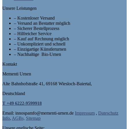
Unsere Leistungen
– Kostenloser Versand
– Versand an Bestatter möglich
– Sicherer Bestellprozess
– Hilfreicher Service
– Kauf auf Rechnung möglich
– Unkompliziert und schnell
– Einzigartige Künstlerurnen
– Nachhaltige Bio-Urnen
Kontakt
Mementi Urnen
Alte Bahnhofstraße 41, 69168 Wiesloch-Baiertal,
Deutschland
T +49 6222-9599918
Email: in
nospam
fo@mementi-urnen.de
Impressum
,
Dateschutz
Info
,
AGBs,
Sitemap
Unsere englische Seite: