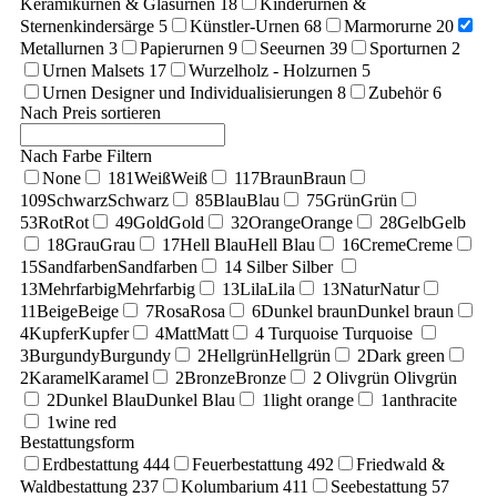
Keramikurnen & Glasurnen
18
Kinderurnen &
Sternenkindersärge
5
Künstler-Urnen
68
Marmorurne
20
Metallurnen
3
Papierurnen
9
Seeurnen
39
Sporturnen
2
Urnen Malsets
17
Wurzelholz - Holzurnen
5
Urnen Designer und Individualisierungen
8
Zubehör
6
Nach Preis sortieren
Nach Farbe Filtern
None
181
Weiß
Weiß
117
Braun
Braun
109
Schwarz
Schwarz
85
Blau
Blau
75
Grün
Grün
53
Rot
Rot
49
Gold
Gold
32
Orange
Orange
28
Gelb
Gelb
18
Grau
Grau
17
Hell Blau
Hell Blau
16
Creme
Creme
15
Sandfarben
Sandfarben
14
Silber
Silber
13
Mehrfarbig
Mehrfarbig
13
Lila
Lila
13
Natur
Natur
11
Beige
Beige
7
Rosa
Rosa
6
Dunkel braun
Dunkel braun
4
Kupfer
Kupfer
4
Matt
Matt
4
Turquoise
Turquoise
3
Burgundy
Burgundy
2
Hellgrün
Hellgrün
2
Dark green
2
Karamel
Karamel
2
Bronze
Bronze
2
Olivgrün
Olivgrün
2
Dunkel Blau
Dunkel Blau
1
light orange
1
anthracite
1
wine red
Bestattungsform
Erdbestattung
444
Feuerbestattung
492
Friedwald &
Waldbestattung
237
Kolumbarium
411
Seebestattung
57