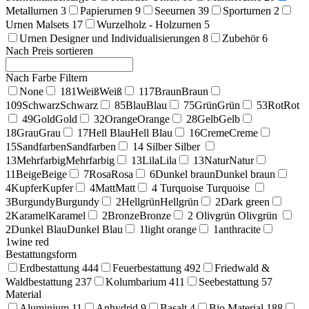
Metallurnen
3
Papierurnen
9
Seeurnen
39
Sporturnen
2
Urnen Malsets
17
Wurzelholz - Holzurnen
5
Urnen Designer und Individualisierungen
8
Zubehör
6
Nach Preis sortieren
Nach Farbe Filtern
None
181
Weiß
Weiß
117
Braun
Braun
109
Schwarz
Schwarz
85
Blau
Blau
75
Grün
Grün
53
Rot
Rot
49
Gold
Gold
32
Orange
Orange
28
Gelb
Gelb
18
Grau
Grau
17
Hell Blau
Hell Blau
16
Creme
Creme
15
Sandfarben
Sandfarben
14
Silber
Silber
13
Mehrfarbig
Mehrfarbig
13
Lila
Lila
13
Natur
Natur
11
Beige
Beige
7
Rosa
Rosa
6
Dunkel braun
Dunkel braun
4
Kupfer
Kupfer
4
Matt
Matt
4
Turquoise
Turquoise
3
Burgundy
Burgundy
2
Hellgrün
Hellgrün
2
Dark green
2
Karamel
Karamel
2
Bronze
Bronze
2
Olivgrün
Olivgrün
2
Dunkel Blau
Dunkel Blau
1
light orange
1
anthracite
1
wine red
Bestattungsform
Erdbestattung
444
Feuerbestattung
492
Friedwald &
Waldbestattung
237
Kolumbarium
411
Seebestattung
57
Material
Aluminium
11
Anhydrid
9
Basalt
4
Bio Material
188