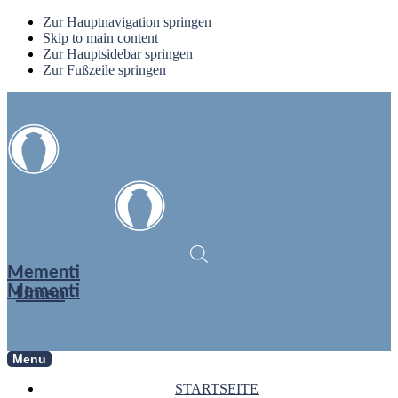
Zur Hauptnavigation springen
Skip to main content
Zur Hauptsidebar springen
Zur Fußzeile springen
Mementi
Mementi
Urnen
Menu
STARTSEITE