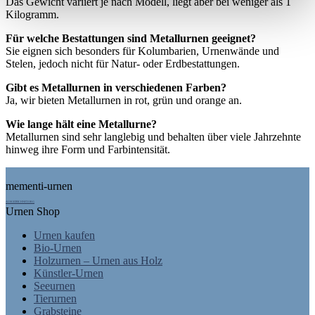
Das Gewicht variiert je nach Modell, liegt aber bei weniger als 1
Kilogramm.
Für welche Bestattungen sind Metallurnen geeignet?
Sie eignen sich besonders für Kolumbarien, Urnenwände und
Stelen, jedoch nicht für Natur- oder Erdbestattungen.
Gibt es Metallurnen in verschiedenen Farben?
Ja, wir bieten Metallurnen in rot, grün und orange an.
Wie lange hält eine Metallurne?
Metallurnen sind sehr langlebig und behalten über viele Jahrzehnte
hinweg ihre Form und Farbintensität.
Footer
mementi-urnen
AUSGEZEICHNET.ORG
Urnen Shop
Urnen kaufen
Bio-Urnen
Holzurnen – Urnen aus Holz
Künstler-Urnen
Seeurnen
Tierurnen
Grabsteine