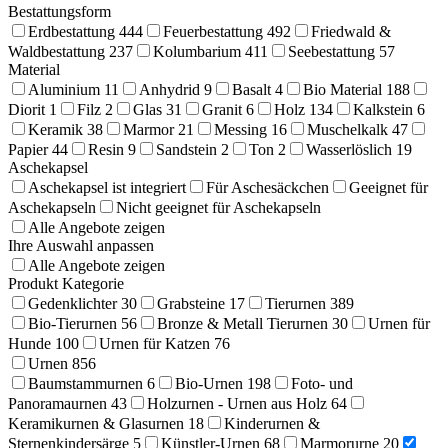
Bestattungsform
Erdbestattung
444
Feuerbestattung
492
Friedwald &
Waldbestattung
237
Kolumbarium
411
Seebestattung
57
Material
Aluminium
11
Anhydrid
9
Basalt
4
Bio Material
188
Diorit
1
Filz
2
Glas
31
Granit
6
Holz
134
Kalkstein
6
Keramik
38
Marmor
21
Messing
16
Muschelkalk
47
Papier
44
Resin
9
Sandstein
2
Ton
2
Wasserlöslich
19
Aschekapsel
Aschekapsel ist integriert
Für Aschesäckchen
Geeignet für
Aschekapseln
Nicht geeignet für Aschekapseln
Alle Angebote zeigen
Ihre Auswahl anpassen
Alle Angebote zeigen
Produkt Kategorie
Gedenklichter
30
Grabsteine
17
Tierurnen
389
Bio-Tierurnen
56
Bronze & Metall Tierurnen
30
Urnen für
Hunde
100
Urnen für Katzen
76
Urnen
856
Baumstammurnen
6
Bio-Urnen
198
Foto- und
Panoramaurnen
43
Holzurnen - Urnen aus Holz
64
Keramikurnen & Glasurnen
18
Kinderurnen &
Sternenkindersärge
5
Künstler-Urnen
68
Marmorurne
20