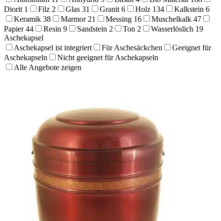
Diorit
1
Filz
2
Glas
31
Granit
6
Holz
134
Kalkstein
6
Keramik
38
Marmor
21
Messing
16
Muschelkalk
47
Papier
44
Resin
9
Sandstein
2
Ton
2
Wasserlöslich
19
Aschekapsel
Aschekapsel ist integriert
Für Aschesäckchen
Geeignet für
Aschekapseln
Nicht geeignet für Aschekapseln
Alle Angebote zeigen