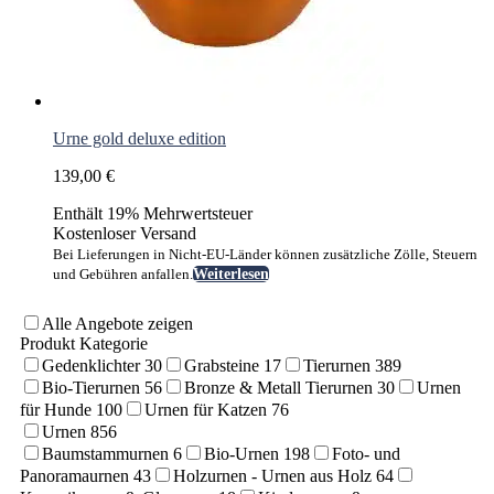
Urne gold deluxe edition
139,00
€
Enthält 19% Mehrwertsteuer
Kostenloser Versand
Bei Lieferungen in Nicht-EU-Länder können zusätzliche Zölle, Steuern
und Gebühren anfallen.
Weiterlesen
Alle Angebote zeigen
Produkt Kategorie
Gedenklichter
30
Grabsteine
17
Tierurnen
389
Bio-Tierurnen
56
Bronze & Metall Tierurnen
30
Urnen
für Hunde
100
Urnen für Katzen
76
Urnen
856
Baumstammurnen
6
Bio-Urnen
198
Foto- und
Panoramaurnen
43
Holzurnen - Urnen aus Holz
64