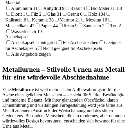
Material
Aluminium
11
Anhydrid
9
Basalt
4
Bio Material
188
Diorit
1
Filz
2
Glas
31
Granit
6
Holz
134
Kalkstein
6
Keramik
38
Marmor
21
Messing
16
Muschelkalk
47
Papier
44
Resin
9
Sandstein
2
Ton
2
Wasserlöslich
19
Aschekapsel
Aschekapsel ist integriert
Für Aschesäckchen
Geeignet
für Aschekapseln
Nicht geeignet für Aschekapseln
Alle Angebote zeigen
Metallurnen – Stilvolle Urnen aus Metall
für eine würdevolle Abschiednahme
Eine
Metallurne
ist weit mehr als ein Aufbewahrungsort für die
Asche eines geliebten Menschen – sie steht für Stärke, Beständigkeit
und moderne Eleganz. Mit ihrer glänzenden Oberfläche, klaren
Linienführung und vielfältigen Farbgestaltung wird jede Urne aus
Metall zu einem Ausdruck der Wertschätzung und des stillen
Gedenkens. Besonders Menschen, die ein modernes, aber dennoch
würdevolles Design bevorzugen, entscheiden sich bewusst für eine
Urne aus Metall.