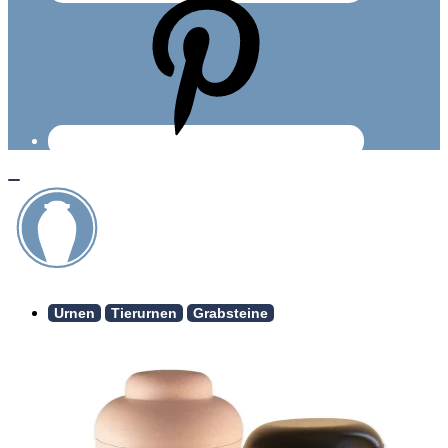
Urnen
Tierurnen
Grabsteine