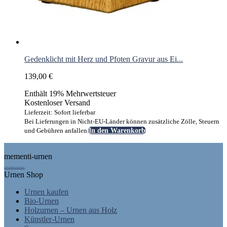
Gedenklicht mit Herz und Pfoten Gravur aus Ei...
139,00
€
Enthält 19% Mehrwertsteuer
Kostenloser Versand
Lieferzeit: Sofort lieferbar
Bei Lieferungen in Nicht-EU-Länder können zusätzliche Zölle, Steuern
und Gebühren anfallen.
In den Warenkorb
Footer
mementi-urnen
AUSGEZEICHNET.ORG
Urnen Shop
Urnen kaufen
Bio-Urnen
Holzurnen – Urnen aus Holz
Künstler-Urnen