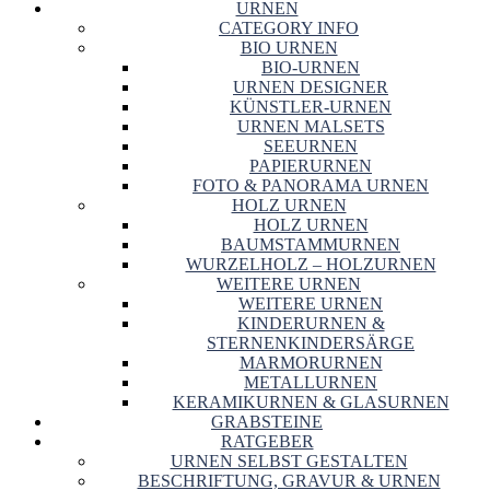
URNEN
CATEGORY INFO
BIO URNEN
BIO-URNEN
URNEN DESIGNER
KÜNSTLER-URNEN
URNEN MALSETS
SEEURNEN
PAPIERURNEN
FOTO & PANORAMA URNEN
HOLZ URNEN
HOLZ URNEN
BAUMSTAMMURNEN
WURZELHOLZ – HOLZURNEN
WEITERE URNEN
WEITERE URNEN
KINDERURNEN &
STERNENKINDERSÄRGE
MARMORURNEN
METALLURNEN
KERAMIKURNEN & GLASURNEN
GRABSTEINE
RATGEBER
URNEN SELBST GESTALTEN
BESCHRIFTUNG, GRAVUR & URNEN