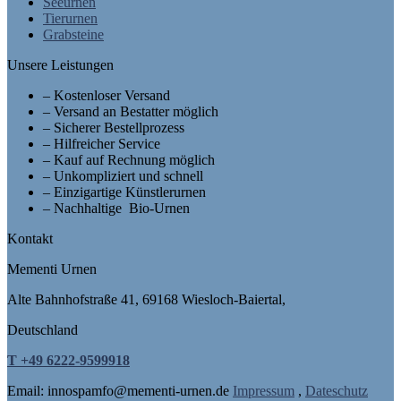
Seeurnen
Tierurnen
Grabsteine
Unsere Leistungen
– Kostenloser Versand
– Versand an Bestatter möglich
– Sicherer Bestellprozess
– Hilfreicher Service
– Kauf auf Rechnung möglich
– Unkompliziert und schnell
– Einzigartige Künstlerurnen
– Nachhaltige Bio-Urnen
Kontakt
Mementi Urnen
Alte Bahnhofstraße 41, 69168 Wiesloch-Baiertal,
Deutschland
T +49 6222-9599918
Email: in
nospam
fo@mementi-urnen.de
Impressum
,
Dateschutz