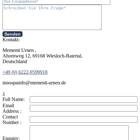
Senden
Kontakt:
Mementi Urnen ,
Ahornweg 12, 69168 Wiesloch-Baiertal,
Deutschland
+49 (0) 6222-9599918
in
nospam
fo@mementi-urnen.de
x
Full Name:
Email
Address :
Contact
Number :
Enquiry: