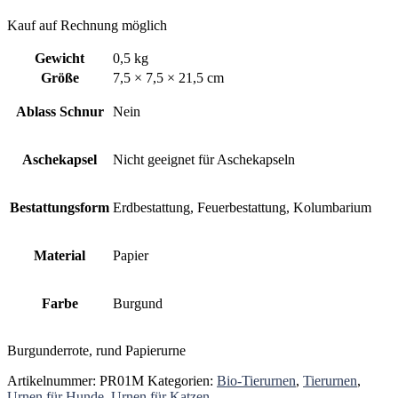
Kauf auf Rechnung möglich
Gewicht
0,5 kg
Größe
7,5 × 7,5 × 21,5 cm
Ablass Schnur
Nein
Aschekapsel
Nicht geeignet für Aschekapseln
Bestattungsform
Erdbestattung, Feuerbestattung, Kolumbarium
Material
Papier
Farbe
Burgund
Burgunderrote, rund Papierurne
Artikelnummer:
PR01M
Kategorien:
Bio-Tierurnen
,
Tierurnen
,
Urnen für Hunde
,
Urnen für Katzen