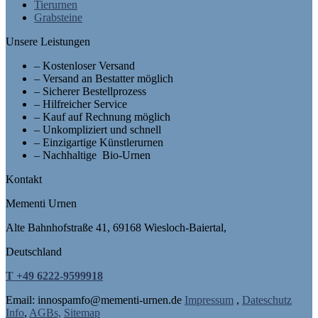
Tierurnen
Grabsteine
Unsere Leistungen
– Kostenloser Versand
– Versand an Bestatter möglich
– Sicherer Bestellprozess
– Hilfreicher Service
– Kauf auf Rechnung möglich
– Unkompliziert und schnell
– Einzigartige Künstlerurnen
– Nachhaltige Bio-Urnen
Kontakt
Mementi Urnen
Alte Bahnhofstraße 41, 69168 Wiesloch-Baiertal,
Deutschland
T +49 6222-9599918
Email: in
nospam
fo@mementi-urnen.de
Impressum
,
Dateschutz
Info
,
AGBs,
Sitemap