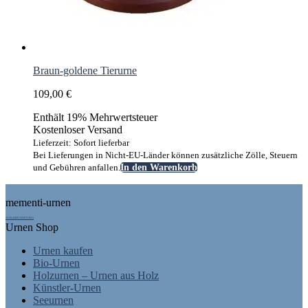
Braun-goldene Tierurne
109,00
€
Enthält 19% Mehrwertsteuer
Kostenloser Versand
Lieferzeit: Sofort lieferbar
Bei Lieferungen in Nicht-EU-Länder können zusätzliche Zölle, Steuern
und Gebühren anfallen.
In den Warenkorb
Footer
mementi-urnen
AUSGEZEICHNET.ORG
Urnen Shop
Urnen kaufen
Bio-Urnen
Holzurnen – Urnen aus Holz
Künstler-Urnen
Seeurnen