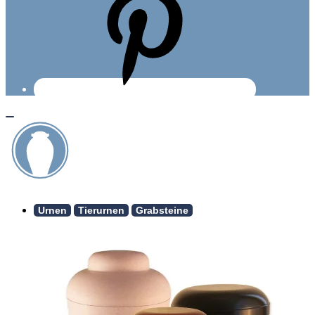
Urnen
Tierurnen
Grabsteine