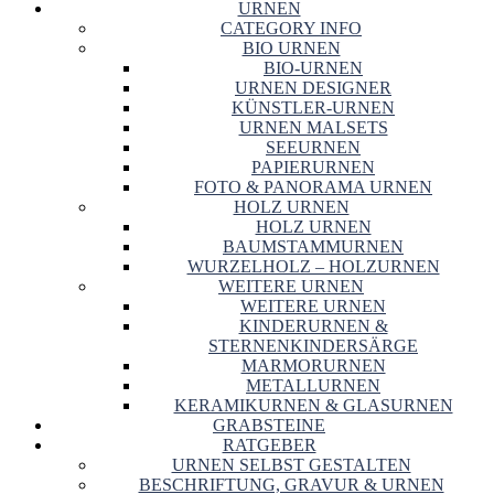
URNEN
CATEGORY INFO
BIO URNEN
BIO-URNEN
URNEN DESIGNER
KÜNSTLER-URNEN
URNEN MALSETS
SEEURNEN
PAPIERURNEN
FOTO & PANORAMA URNEN
HOLZ URNEN
HOLZ URNEN
BAUMSTAMMURNEN
WURZELHOLZ – HOLZURNEN
WEITERE URNEN
WEITERE URNEN
KINDERURNEN &
STERNENKINDERSÄRGE
MARMORURNEN
METALLURNEN
KERAMIKURNEN & GLASURNEN
GRABSTEINE
RATGEBER
URNEN SELBST GESTALTEN
BESCHRIFTUNG, GRAVUR & URNEN