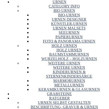
URNEN
CATEGORY INFO
BIO URNEN
BIO-URNEN
URNEN DESIGNER
KÜNSTLER-URNEN
URNEN MALSETS
SEEURNEN
PAPIERURNEN
FOTO & PANORAMA URNEN
HOLZ URNEN
HOLZ URNEN
BAUMSTAMMURNEN
WURZELHOLZ – HOLZURNEN
WEITERE URNEN
WEITERE URNEN
KINDERURNEN &
STERNENKINDERSÄRGE
MARMORURNEN
METALLURNEN
KERAMIKURNEN & GLASURNEN
GRABSTEINE
RATGEBER
URNEN SELBST GESTALTEN
BESCHRIFTUNG, GRAVUR & URNEN