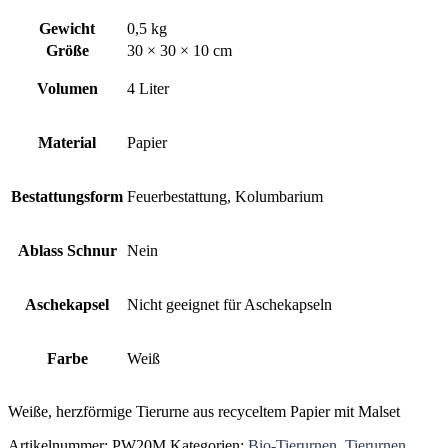
Gewicht
0,5 kg
Größe
30 × 30 × 10 cm
Volumen
4 Liter
Material
Papier
Bestattungsform
Feuerbestattung, Kolumbarium
Ablass Schnur
Nein
Aschekapsel
Nicht geeignet für Aschekapseln
Farbe
Weiß
Weiße, herzförmige Tierurne aus recyceltem Papier mit Malset
Artikelnummer:
PW20M
Kategorien:
Bio-Tierurnen
,
Tierurnen