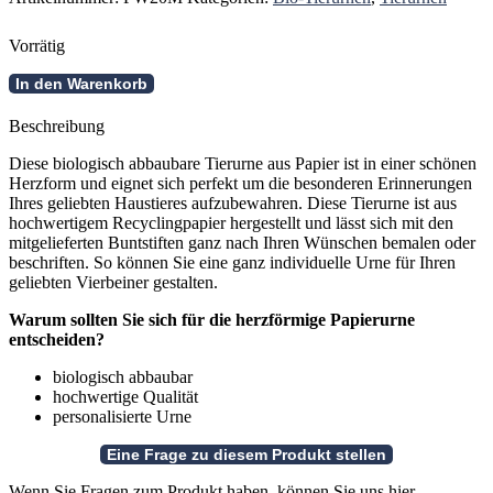
Vorrätig
Herzförmige
In den Warenkorb
Tierurne
Malset
Beschreibung
Menge
Diese biologisch abbaubare Tierurne aus Papier ist in einer schönen
Herzform und eignet sich perfekt um die besonderen Erinnerungen
Ihres geliebten Haustieres aufzubewahren. Diese Tierurne ist aus
hochwertigem Recyclingpapier hergestellt und lässt sich mit den
mitgelieferten Buntstiften ganz nach Ihren Wünschen bemalen oder
beschriften. So können Sie eine ganz individuelle Urne für Ihren
geliebten Vierbeiner gestalten.
Warum sollten Sie sich für die herzförmige Papierurne
entscheiden?
biologisch abbaubar
hochwertige Qualität
personalisierte Urne
Wenn Sie Fragen zum Produkt haben, können Sie uns hier