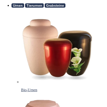
Urnen
Tierurnen
Grabsteine
Bio-Urnen