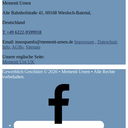
Mementi Urnen
Alte Bahnhofstraße 41, 69168 Wiesloch-Baiertal,
Deutschland
T +49 6222-9599918
Email: in
nospam
fo@mementi-urnen.de
Impressum
,
Dateschutz
Info
,
AGBs,
Sitemap
Unsere englische Seite:
Mementi Urn UK
Gewerblich Geschützt © 2026 • Mementi Urnen • Alle Rechte
vorbehalten.