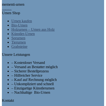
mementi-urnen
AUSGEZEICHNET.ORG
Urnen Shop
Urnen kaufen
Bio-Urnen
Holzurnen – Urnen aus Holz
Künstler-Urnen
Seeurnen
Tierurnen
Grabsteine
Unsere Leistungen
– Kostenloser Versand
– Versand an Bestatter möglich
– Sicherer Bestellprozess
– Hilfreicher Service
– Kauf auf Rechnung möglich
– Unkompliziert und schnell
– Einzigartige Künstlerurnen
– Nachhaltige Bio-Urnen
Kontakt