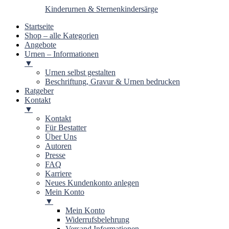
Kinderurnen & Sternenkindersärge
Startseite
Shop – alle Kategorien
Angebote
Urnen – Informationen
▼
Urnen selbst gestalten
Beschriftung, Gravur & Urnen bedrucken
Ratgeber
Kontakt
▼
Kontakt
Für Bestatter
Über Uns
Autoren
Presse
FAQ
Karriere
Neues Kundenkonto anlegen
Mein Konto
▼
Mein Konto
Widerrufsbelehrung
Versand Informationen