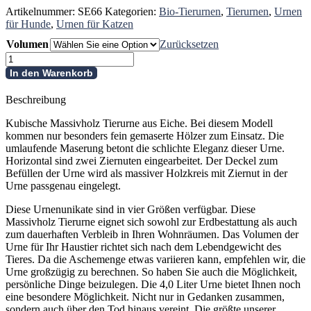
Artikelnummer:
SE66
Kategorien:
Bio-Tierurnen
,
Tierurnen
,
Urnen
für Hunde
,
Urnen für Katzen
Volumen
Zurücksetzen
Massivholz
Tierurne
In den Warenkorb
aus
Eichenholz
Beschreibung
Menge
Kubische Massivholz Tierurne aus Eiche. Bei diesem Modell
kommen nur besonders fein gemaserte Hölzer zum Einsatz. Die
umlaufende Maserung betont die schlichte Eleganz dieser Urne.
Horizontal sind zwei Ziernuten eingearbeitet. Der Deckel zum
Befüllen der Urne wird als massiver Holzkreis mit Ziernut in der
Urne passgenau eingelegt.
Diese Urnenunikate sind in vier Größen verfügbar. Diese
Massivholz Tierurne eignet sich sowohl zur Erdbestattung als auch
zum dauerhaften Verbleib in Ihren Wohnräumen. Das Volumen der
Urne für Ihr Haustier richtet sich nach dem Lebendgewicht des
Tieres. Da die Aschemenge etwas variieren kann, empfehlen wir, die
Urne großzügig zu berechnen. So haben Sie auch die Möglichkeit,
persönliche Dinge beizulegen. Die 4,0 Liter Urne bietet Ihnen noch
eine besondere Möglichkeit. Nicht nur in Gedanken zusammen,
sondern auch über den Tod hinaus vereint. Die größte unserer