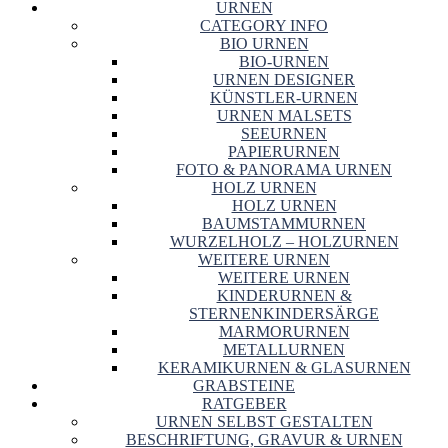
URNEN
CATEGORY INFO
BIO URNEN
BIO-URNEN
URNEN DESIGNER
KÜNSTLER-URNEN
URNEN MALSETS
SEEURNEN
PAPIERURNEN
FOTO & PANORAMA URNEN
HOLZ URNEN
HOLZ URNEN
BAUMSTAMMURNEN
WURZELHOLZ – HOLZURNEN
WEITERE URNEN
WEITERE URNEN
KINDERURNEN &
STERNENKINDERSÄRGE
MARMORURNEN
METALLURNEN
KERAMIKURNEN & GLASURNEN
GRABSTEINE
RATGEBER
URNEN SELBST GESTALTEN
BESCHRIFTUNG, GRAVUR & URNEN