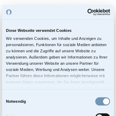
Braune Katzenurne schlafend mit Flügeln Alumi...
109,00
€
Diese Webseite verwendet Cookies
Enthält 19% Mehrwertsteuer
Kostenloser Versand
Wir verwenden Cookies, um Inhalte und Anzeigen zu
Bei Lieferungen in Nicht-EU-Länder können zusätzliche Zölle, Steuern
personalisieren, Funktionen für soziale Medien anbieten
und Gebühren anfallen.
Weiterlesen
zu können und die Zugriffe auf unsere Website zu
analysieren. Außerdem geben wir Informationen zu Ihrer
Verwendung unserer Website an unsere Partner für
soziale Medien, Werbung und Analysen weiter. Unsere
Partner führen diese Informationen möglicherweise mit
weiteren Daten zusammen, die Sie ihnen bereitgestellt
haben oder die sie im Rahmen Ihrer Nutzung der Dienste
gesammelt haben.
Einwilligungsauswahl
Notwendig