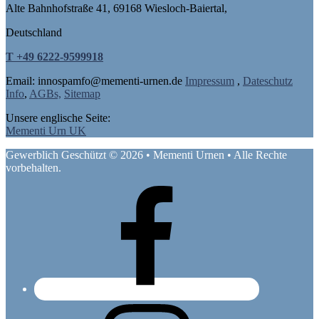
Alte Bahnhofstraße 41, 69168 Wiesloch-Baiertal,
Deutschland
T +49 6222-9599918
Email: in
nospam
fo@mementi-urnen.de
Impressum
,
Dateschutz
Info
,
AGBs,
Sitemap
Unsere englische Seite:
Mementi Urn UK
Gewerblich Geschützt © 2026 • Mementi Urnen • Alle Rechte
vorbehalten.