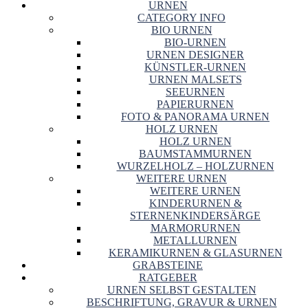
URNEN
CATEGORY INFO
BIO URNEN
BIO-URNEN
URNEN DESIGNER
KÜNSTLER-URNEN
URNEN MALSETS
SEEURNEN
PAPIERURNEN
FOTO & PANORAMA URNEN
HOLZ URNEN
HOLZ URNEN
BAUMSTAMMURNEN
WURZELHOLZ – HOLZURNEN
WEITERE URNEN
WEITERE URNEN
KINDERURNEN &
STERNENKINDERSÄRGE
MARMORURNEN
METALLURNEN
KERAMIKURNEN & GLASURNEN
GRABSTEINE
RATGEBER
URNEN SELBST GESTALTEN
BESCHRIFTUNG, GRAVUR & URNEN