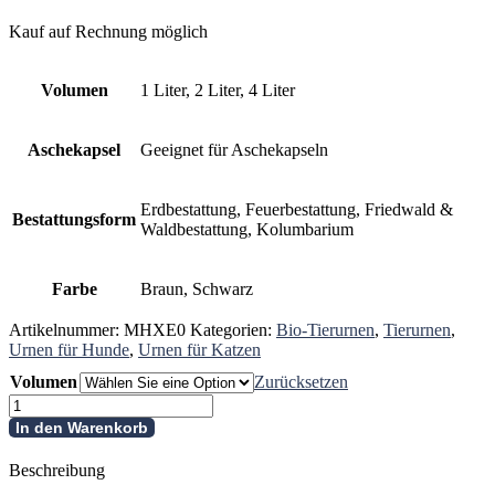
Kauf auf Rechnung möglich
Volumen
1 Liter, 2 Liter, 4 Liter
Aschekapsel
Geeignet für Aschekapseln
Erdbestattung, Feuerbestattung, Friedwald &
Bestattungsform
Waldbestattung, Kolumbarium
Farbe
Braun, Schwarz
Artikelnummer:
MHXE0
Kategorien:
Bio-Tierurnen
,
Tierurnen
,
Urnen für Hunde
,
Urnen für Katzen
Volumen
Zurücksetzen
Tierurne
aus
In den Warenkorb
Eichenholz
schlichtes
Beschreibung
Design