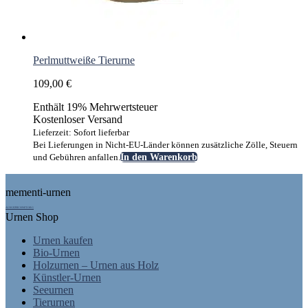
Perlmuttweiße Tierurne
109,00
€
Enthält 19% Mehrwertsteuer
Kostenloser Versand
Lieferzeit: Sofort lieferbar
Bei Lieferungen in Nicht-EU-Länder können zusätzliche Zölle, Steuern
und Gebühren anfallen.
In den Warenkorb
Footer
mementi-urnen
AUSGEZEICHNET.ORG
Urnen Shop
Urnen kaufen
Bio-Urnen
Holzurnen – Urnen aus Holz
Künstler-Urnen
Seeurnen
Tierurnen