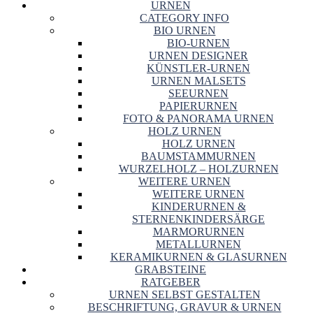
URNEN
CATEGORY INFO
BIO URNEN
BIO-URNEN
URNEN DESIGNER
KÜNSTLER-URNEN
URNEN MALSETS
SEEURNEN
PAPIERURNEN
FOTO & PANORAMA URNEN
HOLZ URNEN
HOLZ URNEN
BAUMSTAMMURNEN
WURZELHOLZ – HOLZURNEN
WEITERE URNEN
WEITERE URNEN
KINDERURNEN &
STERNENKINDERSÄRGE
MARMORURNEN
METALLURNEN
KERAMIKURNEN & GLASURNEN
GRABSTEINE
RATGEBER
URNEN SELBST GESTALTEN
BESCHRIFTUNG, GRAVUR & URNEN