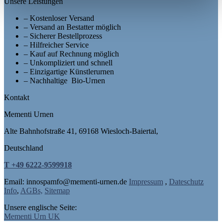
Unsere Leistungen
– Kostenloser Versand
– Versand an Bestatter möglich
– Sicherer Bestellprozess
– Hilfreicher Service
– Kauf auf Rechnung möglich
– Unkompliziert und schnell
– Einzigartige Künstlerurnen
– Nachhaltige Bio-Urnen
Kontakt
Mementi Urnen
Alte Bahnhofstraße 41, 69168 Wiesloch-Baiertal,
Deutschland
T +49 6222-9599918
Email: in
nospam
fo@mementi-urnen.de
Impressum
,
Dateschutz
Info
,
AGBs,
Sitemap
Unsere englische Seite:
Mementi Urn UK