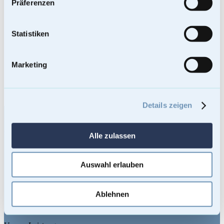
Präferenzen
Tierurne Vale 5L
Statistiken
109,00
€
Enthält 19% Mehrwertsteuer
Marketing
Kostenloser Versand
Lieferzeit: Sofort lieferbar
Bei Lieferungen in Nicht-EU-Länder können zusätzliche Zölle, Steuern
und Gebühren anfallen.
In den Warenkorb
Details zeigen
Footer
mementi-urnen
AUSGEZEICHNET.ORG
Alle zulassen
Urnen Shop
Urnen kaufen
Bio-Urnen
Auswahl erlauben
Holzurnen – Urnen aus Holz
Künstler-Urnen
Seeurnen
Ablehnen
Tierurnen
Grabsteine