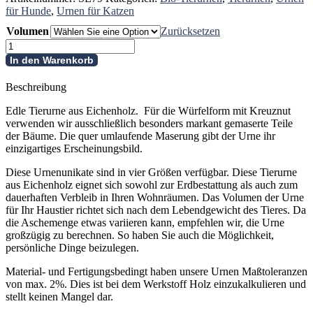
für Hunde
,
Urnen für Katzen
Volumen
Zurücksetzen
Edle
Tierurne
In den Warenkorb
aus
Eichenholz
Beschreibung
Menge
Edle Tierurne aus Eichenholz. Für die Würfelform mit Kreuznut
verwenden wir ausschließlich besonders markant gemaserte Teile
der Bäume. Die quer umlaufende Maserung gibt der Urne ihr
einzigartiges Erscheinungsbild.
Diese Urnenunikate sind in vier Größen verfügbar. Diese Tierurne
aus Eichenholz eignet sich sowohl zur Erdbestattung als auch zum
dauerhaften Verbleib in Ihren Wohnräumen. Das Volumen der Urne
für Ihr Haustier richtet sich nach dem Lebendgewicht des Tieres. Da
die Aschemenge etwas variieren kann, empfehlen wir, die Urne
großzügig zu berechnen. So haben Sie auch die Möglichkeit,
persönliche Dinge beizulegen.
Material- und Fertigungsbedingt haben unsere Urnen Maßtoleranzen
von max. 2%. Dies ist bei dem Werkstoff Holz einzukalkulieren und
stellt keinen Mangel dar.