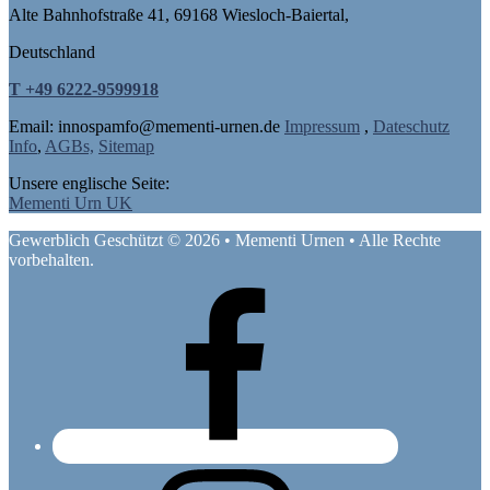
Alte Bahnhofstraße 41, 69168 Wiesloch-Baiertal,
Deutschland
T +49 6222-9599918
Email: in
nospam
fo@mementi-urnen.de
Impressum
,
Dateschutz
Info
,
AGBs,
Sitemap
Unsere englische Seite:
Mementi Urn UK
Gewerblich Geschützt © 2026 • Mementi Urnen • Alle Rechte
vorbehalten.