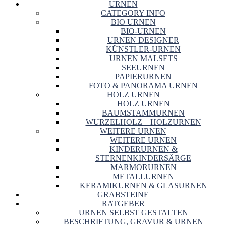
URNEN
CATEGORY INFO
BIO URNEN
BIO-URNEN
URNEN DESIGNER
KÜNSTLER-URNEN
URNEN MALSETS
SEEURNEN
PAPIERURNEN
FOTO & PANORAMA URNEN
HOLZ URNEN
HOLZ URNEN
BAUMSTAMMURNEN
WURZELHOLZ – HOLZURNEN
WEITERE URNEN
WEITERE URNEN
KINDERURNEN &
STERNENKINDERSÄRGE
MARMORURNEN
METALLURNEN
KERAMIKURNEN & GLASURNEN
GRABSTEINE
RATGEBER
URNEN SELBST GESTALTEN
BESCHRIFTUNG, GRAVUR & URNEN