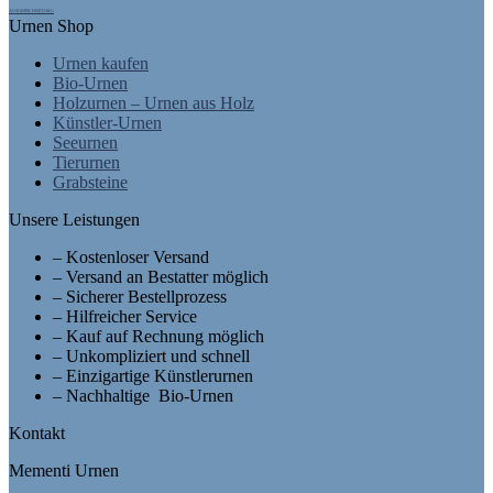
AUSGEZEICHNET.ORG
Urnen Shop
Urnen kaufen
Bio-Urnen
Holzurnen – Urnen aus Holz
Künstler-Urnen
Seeurnen
Tierurnen
Grabsteine
Unsere Leistungen
– Kostenloser Versand
– Versand an Bestatter möglich
– Sicherer Bestellprozess
– Hilfreicher Service
– Kauf auf Rechnung möglich
– Unkompliziert und schnell
– Einzigartige Künstlerurnen
– Nachhaltige Bio-Urnen
Kontakt
Mementi Urnen