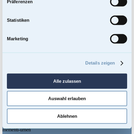
Präferenzen
Statistiken
Marketing
Details zeigen
Antrazith Tierurne mit Pfotenabdruck
Alle zulassen
109,00
€
Enthält 19% Mehrwertsteuer
Kostenloser Versand
Auswahl erlauben
Lieferzeit: Sofort lieferbar
Bei Lieferungen in Nicht-EU-Länder können zusätzliche Zölle, Steuern
und Gebühren anfallen.
In den Warenkorb
Ablehnen
Footer
mementi-urnen