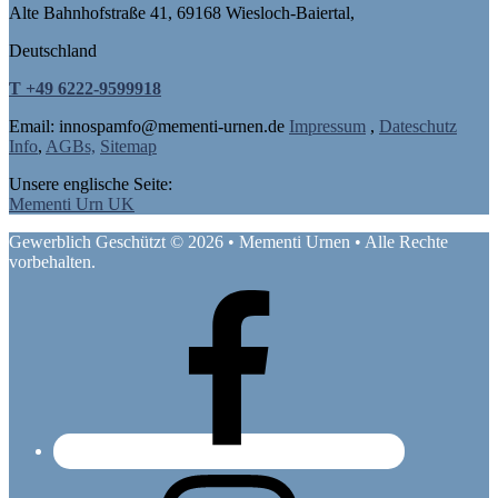
Alte Bahnhofstraße 41, 69168 Wiesloch-Baiertal,
Deutschland
T +49 6222-9599918
Email: in
nospam
fo@mementi-urnen.de
Impressum
,
Dateschutz
Info
,
AGBs,
Sitemap
Unsere englische Seite:
Mementi Urn UK
Gewerblich Geschützt © 2026 • Mementi Urnen • Alle Rechte
vorbehalten.