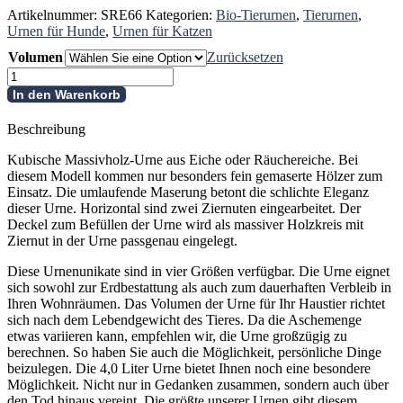
Artikelnummer:
SRE66
Kategorien:
Bio-Tierurnen
,
Tierurnen
,
Urnen für Hunde
,
Urnen für Katzen
Volumen
Zurücksetzen
Edle
Tierurne
In den Warenkorb
aus
massivem
Beschreibung
Raucheichenholz
Menge
Kubische Massivholz-Urne aus Eiche oder Räuchereiche. Bei
diesem Modell kommen nur besonders fein gemaserte Hölzer zum
Einsatz. Die umlaufende Maserung betont die schlichte Eleganz
dieser Urne. Horizontal sind zwei Ziernuten eingearbeitet. Der
Deckel zum Befüllen der Urne wird als massiver Holzkreis mit
Ziernut in der Urne passgenau eingelegt.
Diese Urnenunikate sind in vier Größen verfügbar. Die Urne eignet
sich sowohl zur Erdbestattung als auch zum dauerhaften Verbleib in
Ihren Wohnräumen. Das Volumen der Urne für Ihr Haustier richtet
sich nach dem Lebendgewicht des Tieres. Da die Aschemenge
etwas variieren kann, empfehlen wir, die Urne großzügig zu
berechnen. So haben Sie auch die Möglichkeit, persönliche Dinge
beizulegen. Die 4,0 Liter Urne bietet Ihnen noch eine besondere
Möglichkeit. Nicht nur in Gedanken zusammen, sondern auch über
den Tod hinaus vereint. Die größte unserer Urnen gibt diesem