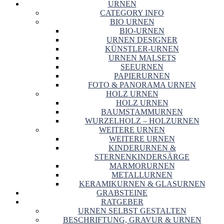
URNEN
CATEGORY INFO
BIO URNEN
BIO-URNEN
URNEN DESIGNER
KÜNSTLER-URNEN
URNEN MALSETS
SEEURNEN
PAPIERURNEN
FOTO & PANORAMA URNEN
HOLZ URNEN
HOLZ URNEN
BAUMSTAMMURNEN
WURZELHOLZ – HOLZURNEN
WEITERE URNEN
WEITERE URNEN
KINDERURNEN &
STERNENKINDERSÄRGE
MARMORURNEN
METALLURNEN
KERAMIKURNEN & GLASURNEN
GRABSTEINE
RATGEBER
URNEN SELBST GESTALTEN
BESCHRIFTUNG, GRAVUR & URNEN