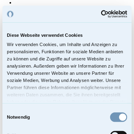
Klassische graue und goldene Tierurne
109,00
€
Enthält 19% Mehrwertsteuer
Diese Webseite verwendet Cookies
Kostenloser Versand
Wir verwenden Cookies, um Inhalte und Anzeigen zu
Lieferzeit: Sofort lieferbar
Bei Lieferungen in Nicht-EU-Länder können zusätzliche Zölle, Steuern
personalisieren, Funktionen für soziale Medien anbieten
und Gebühren anfallen.
In den Warenkorb
zu können und die Zugriffe auf unsere Website zu
analysieren. Außerdem geben wir Informationen zu Ihrer
Verwendung unserer Website an unsere Partner für
soziale Medien, Werbung und Analysen weiter. Unsere
Partner führen diese Informationen möglicherweise mit
weiteren Daten zusammen, die Sie ihnen bereitgestellt
haben oder die sie im Rahmen Ihrer Nutzung der Dienste
gesammelt haben.
Einwilligungsauswahl
Notwendig