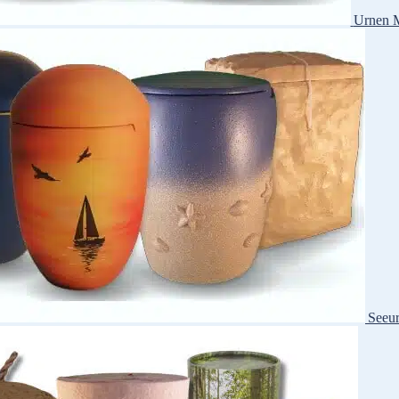
Urnen M
Seeu