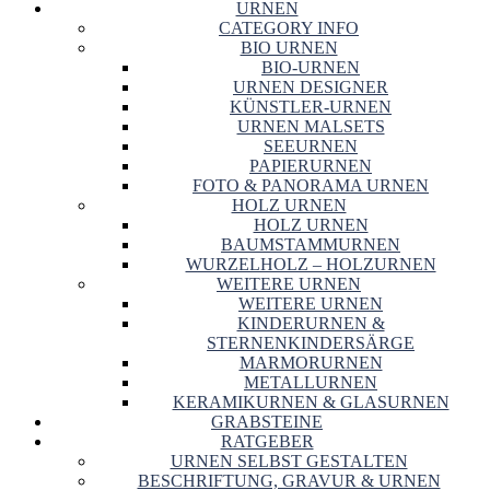
URNEN
CATEGORY INFO
BIO URNEN
BIO-URNEN
URNEN DESIGNER
KÜNSTLER-URNEN
URNEN MALSETS
SEEURNEN
PAPIERURNEN
FOTO & PANORAMA URNEN
HOLZ URNEN
HOLZ URNEN
BAUMSTAMMURNEN
WURZELHOLZ – HOLZURNEN
WEITERE URNEN
WEITERE URNEN
KINDERURNEN &
STERNENKINDERSÄRGE
MARMORURNEN
METALLURNEN
KERAMIKURNEN & GLASURNEN
GRABSTEINE
RATGEBER
URNEN SELBST GESTALTEN
BESCHRIFTUNG, GRAVUR & URNEN