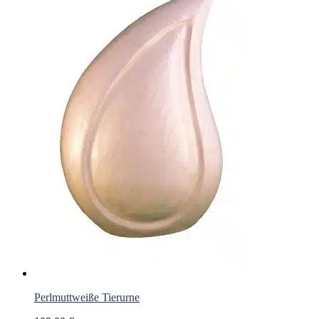
Perlmuttweiße Tierurne