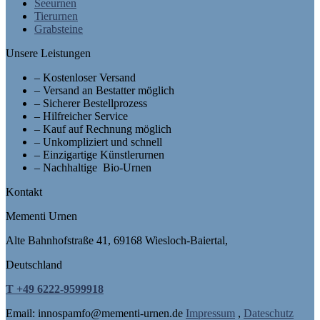
Seeurnen
Tierurnen
Grabsteine
Unsere Leistungen
– Kostenloser Versand
– Versand an Bestatter möglich
– Sicherer Bestellprozess
– Hilfreicher Service
– Kauf auf Rechnung möglich
– Unkompliziert und schnell
– Einzigartige Künstlerurnen
– Nachhaltige Bio-Urnen
Kontakt
Mementi Urnen
Alte Bahnhofstraße 41, 69168 Wiesloch-Baiertal,
Deutschland
T +49 6222-9599918
Email: in
nospam
fo@mementi-urnen.de
Impressum
,
Dateschutz