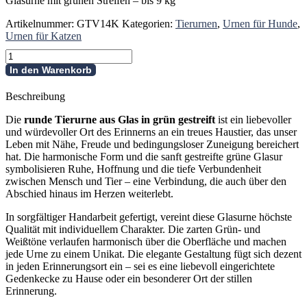
Glasurne mit grünen Streifen – bis 9 kg
Artikelnummer:
GTV14K
Kategorien:
Tierurnen
,
Urnen für Hunde
,
Urnen für Katzen
Runde
Tierurne
In den Warenkorb
aus
Glas
Beschreibung
-
grün
Die
runde Tierurne aus Glas in grün gestreift
ist ein liebevoller
gestreift
und würdevoller Ort des Erinnerns an ein treues Haustier, das unser
-
Leben mit Nähe, Freude und bedingungsloser Zuneigung bereichert
klein
hat. Die harmonische Form und die sanft gestreifte grüne Glasur
Menge
symbolisieren Ruhe, Hoffnung und die tiefe Verbundenheit
zwischen Mensch und Tier – eine Verbindung, die auch über den
Abschied hinaus im Herzen weiterlebt.
In sorgfältiger Handarbeit gefertigt, vereint diese Glasurne höchste
Qualität mit individuellem Charakter. Die zarten Grün- und
Weißtöne verlaufen harmonisch über die Oberfläche und machen
jede Urne zu einem Unikat. Die elegante Gestaltung fügt sich dezent
in jeden Erinnerungsort ein – sei es eine liebevoll eingerichtete
Gedenkecke zu Hause oder ein besonderer Ort der stillen
Erinnerung.