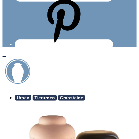
Urnen
Tierurnen
Grabsteine