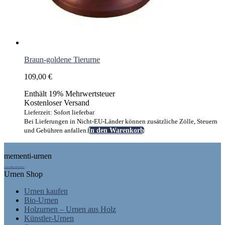
Braun-goldene Tierurne
109,00
€
Enthält 19% Mehrwertsteuer
Kostenloser Versand
Lieferzeit: Sofort lieferbar
Bei Lieferungen in Nicht-EU-Länder können zusätzliche Zölle, Steuern
und Gebühren anfallen.
In den Warenkorb
Footer
mementi-urnen
AUSGEZEICHNET.ORG
Urnen Shop
Urnen kaufen
Bio-Urnen
Holzurnen – Urnen aus Holz
Künstler-Urnen