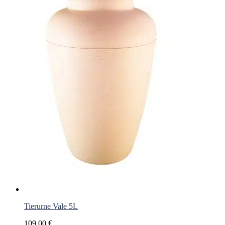
Tierurne Vale 5L
109,00
€