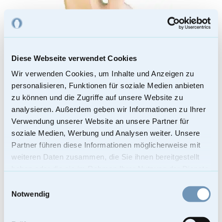
Diese Webseite verwendet Cookies
Wir verwenden Cookies, um Inhalte und Anzeigen zu
Weiße elegante Katzenurne sitzend
personalisieren, Funktionen für soziale Medien anbieten
109,00
€
zu können und die Zugriffe auf unsere Website zu
analysieren. Außerdem geben wir Informationen zu Ihrer
Enthält 19% Mehrwertsteuer
Verwendung unserer Website an unsere Partner für
Kostenloser Versand
Lieferzeit: Sofort lieferbar
soziale Medien, Werbung und Analysen weiter. Unsere
Bei Lieferungen in Nicht-EU-Länder können zusätzliche Zölle, Steuern
Partner führen diese Informationen möglicherweise mit
und Gebühren anfallen.
In den Warenkorb
weiteren Daten zusammen, die Sie ihnen bereitgestellt
haben oder die sie im Rahmen Ihrer Nutzung der Dienste
gesammelt haben.
Einwilligungsauswahl
Notwendig