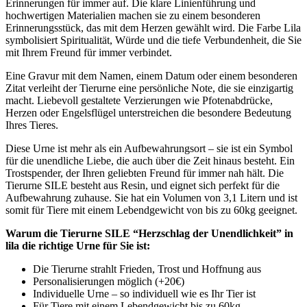
Erinnerungen für immer auf. Die klare Linienführung und
hochwertigen Materialien machen sie zu einem besonderen
Erinnerungsstück, das mit dem Herzen gewählt wird. Die Farbe Lila
symbolisiert Spiritualität, Würde und die tiefe Verbundenheit, die Sie
mit Ihrem Freund für immer verbindet.
Eine Gravur mit dem Namen, einem Datum oder einem besonderen
Zitat verleiht der Tierurne eine persönliche Note, die sie einzigartig
macht. Liebevoll gestaltete Verzierungen wie Pfotenabdrücke,
Herzen oder Engelsflügel unterstreichen die besondere Bedeutung
Ihres Tieres.
Diese Urne ist mehr als ein Aufbewahrungsort – sie ist ein Symbol
für die unendliche Liebe, die auch über die Zeit hinaus besteht. Ein
Trostspender, der Ihren geliebten Freund für immer nah hält. Die
Tierurne SILE besteht aus Resin, und eignet sich perfekt für die
Aufbewahrung zuhause. Sie hat ein Volumen von 3,1 Litern und ist
somit für Tiere mit einem Lebendgewicht von bis zu 60kg geeignet.
Warum die Tierurne SILE “Herzschlag der Unendlichkeit” in
lila die richtige Urne für Sie ist:
Die Tierurne strahlt Frieden, Trost und Hoffnung aus
Personalisierungen möglich (+20€)
Individuelle Urne – so individuell wie es Ihr Tier ist
Für Tiere mit einem Lebendgewicht bis zu 60kg