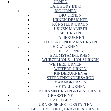
URNEN
CATEGORY INFO
BIO URNEN
BIO-URNEN
URNEN DESIGNER
KÜNSTLER-URNEN
URNEN MALSETS
SEEURNEN
PAPIERURNEN
FOTO & PANORAMA URNEN
HOLZ URNEN
HOLZ URNEN
BAUMSTAMMURNEN
WURZELHOLZ – HOLZURNEN
WEITERE URNEN
WEITERE URNEN
KINDERURNEN &
STERNENKINDERSÄRGE
MARMORURNEN
METALLURNEN
KERAMIKURNEN & GLASURNEN
GRABSTEINE
RATGEBER
URNEN SELBST GESTALTEN
BESCHRIFTUNG, GRAVUR & URNEN