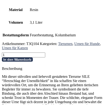
Material
Resin
Volumen
3,1 Liter
Bestattungsform
Feuerbestattung, Kolumbarium
Artikelnummer:
T3Q104
Kategorien:
Tierurnen
,
Urnen für Hunde
,
Urnen für Katzen
Tierurne
SILE
In den Warenkorb
-
Herzschlag
Beschreibung
der
Unendlichkeit
Mit dieser stilvollen und liebevoll gestalteten Tierurne SILE
Menge
“Herzschlag der Unendlichkeit” in lila schaffen Sie einen
würdevollen Ort, um die Erinnerung an Ihren geliebten tierischen
Begleiter für immer zu bewahren. Sie symbolisiert die tiefe
Bindung, die auch über den Abschied hinaus Bestand hat, und
schenkt Trost in Momenten der Trauer. Die schlichte, elegante Form
dieser Urne fügt sich dezent in jede Umgebung ein und bewahrt die