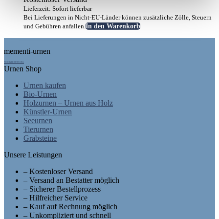
Lieferzeit: Sofort lieferbar
Bei Lieferungen in Nicht-EU-Länder können zusätzliche Zölle, Steuern
und Gebühren anfallen.
In den Warenkorb
Footer
mementi-urnen
AUSGEZEICHNET.ORG
Urnen Shop
Urnen kaufen
Bio-Urnen
Holzurnen – Urnen aus Holz
Künstler-Urnen
Seeurnen
Tierurnen
Grabsteine
Unsere Leistungen
– Kostenloser Versand
– Versand an Bestatter möglich
– Sicherer Bestellprozess
– Hilfreicher Service
– Kauf auf Rechnung möglich
– Unkompliziert und schnell