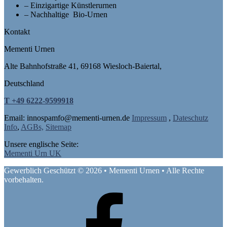
– Einzigartige Künstlerurnen
– Nachhaltige Bio-Urnen
Kontakt
Mementi Urnen
Alte Bahnhofstraße 41, 69168 Wiesloch-Baiertal,
Deutschland
T +49 6222-9599918
Email: in
nospam
fo@mementi-urnen.de
Impressum
,
Dateschutz
Info
,
AGBs,
Sitemap
Unsere englische Seite:
Mementi Urn UK
Gewerblich Geschützt © 2026 • Mementi Urnen • Alle Rechte
vorbehalten.