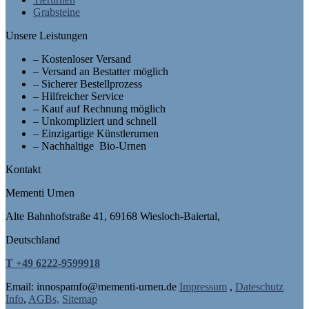
Grabsteine
Unsere Leistungen
– Kostenloser Versand
– Versand an Bestatter möglich
– Sicherer Bestellprozess
– Hilfreicher Service
– Kauf auf Rechnung möglich
– Unkompliziert und schnell
– Einzigartige Künstlerurnen
– Nachhaltige Bio-Urnen
Kontakt
Mementi Urnen
Alte Bahnhofstraße 41, 69168 Wiesloch-Baiertal,
Deutschland
T +49 6222-9599918
Email: in
nospam
fo@mementi-urnen.de
Impressum
,
Dateschutz
Info
,
AGBs,
Sitemap