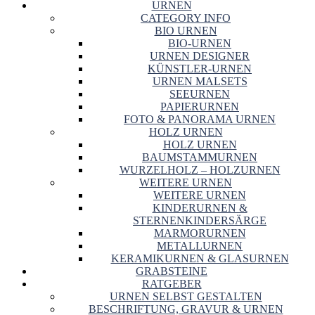
URNEN
CATEGORY INFO
BIO URNEN
BIO-URNEN
URNEN DESIGNER
KÜNSTLER-URNEN
URNEN MALSETS
SEEURNEN
PAPIERURNEN
FOTO & PANORAMA URNEN
HOLZ URNEN
HOLZ URNEN
BAUMSTAMMURNEN
WURZELHOLZ – HOLZURNEN
WEITERE URNEN
WEITERE URNEN
KINDERURNEN &
STERNENKINDERSÄRGE
MARMORURNEN
METALLURNEN
KERAMIKURNEN & GLASURNEN
GRABSTEINE
RATGEBER
URNEN SELBST GESTALTEN
BESCHRIFTUNG, GRAVUR & URNEN