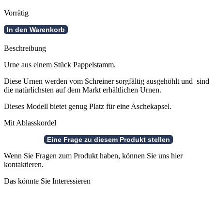
Vorrätig
Baumstammurne
In den Warenkorb
Pappel
passend
Beschreibung
für
Aschekapsel
Urne aus einem Stück Pappelstamm.
Menge
Diese Urnen werden vom Schreiner sorgfältig ausgehöhlt und sind
die natürlichsten auf dem Markt erhältlichen Urnen.
Dieses Modell bietet genug Platz für eine Aschekapsel.
Mit Ablasskordel
Wenn Sie Fragen zum Produkt haben, können Sie uns hier
kontaktieren.
Das könnte Sie Interessieren