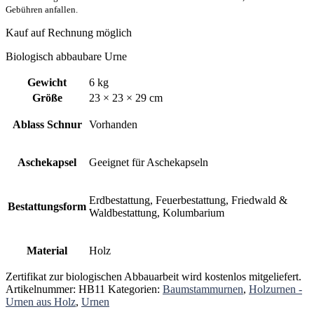
Gebühren anfallen.
Kauf auf Rechnung möglich
Biologisch abbaubare Urne
Gewicht
6 kg
Größe
23 × 23 × 29 cm
Ablass Schnur
Vorhanden
Aschekapsel
Geeignet für Aschekapseln
Erdbestattung, Feuerbestattung, Friedwald &
Bestattungsform
Waldbestattung, Kolumbarium
Material
Holz
Zertifikat zur biologischen Abbauarbeit wird kostenlos mitgeliefert.
Artikelnummer:
HB11
Kategorien:
Baumstammurnen
,
Holzurnen -
Urnen aus Holz
,
Urnen