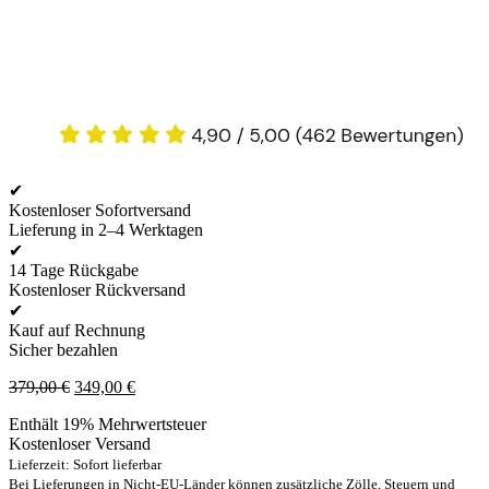
✔
Kostenloser Sofortversand
Lieferung in 2–4 Werktagen
✔
14 Tage Rückgabe
Kostenloser Rückversand
✔
Kauf auf Rechnung
Sicher bezahlen
Ursprünglicher
Aktueller
379,00
€
349,00
€
Preis
Preis
Enthält 19% Mehrwertsteuer
war:
ist:
Kostenloser Versand
379,00 €
349,00 €.
Lieferzeit: Sofort lieferbar
Bei Lieferungen in Nicht-EU-Länder können zusätzliche Zölle, Steuern und