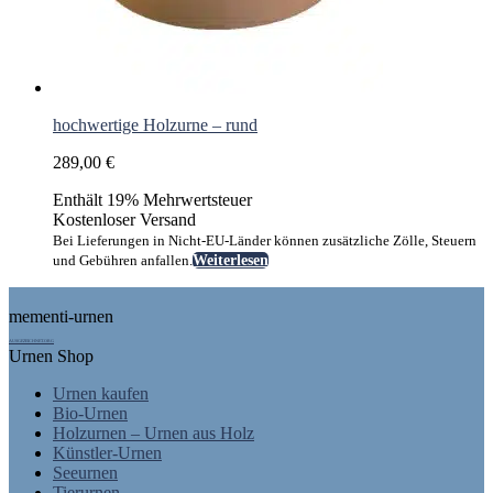
hochwertige Holzurne – rund
289,00
€
Enthält 19% Mehrwertsteuer
Kostenloser Versand
Bei Lieferungen in Nicht-EU-Länder können zusätzliche Zölle, Steuern
und Gebühren anfallen.
Weiterlesen
Footer
mementi-urnen
AUSGEZEICHNET.ORG
Urnen Shop
Urnen kaufen
Bio-Urnen
Holzurnen – Urnen aus Holz
Künstler-Urnen
Seeurnen
Tierurnen