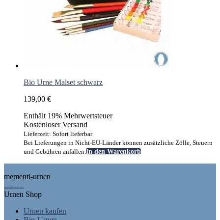
Bio Urne Malset schwarz
139,00
€
Enthält 19% Mehrwertsteuer
Kostenloser Versand
Lieferzeit: Sofort lieferbar
Bei Lieferungen in Nicht-EU-Länder können zusätzliche Zölle, Steuern
und Gebühren anfallen.
In den Warenkorb
Footer
mementi-urnen
AUSGEZEICHNET.ORG
Urnen Shop
Urnen kaufen
Bio-Urnen