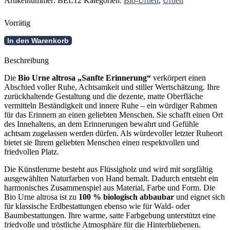
Artikelnummer:
BEL12
Kategorien:
Bio-Urnen
,
Urnen
Vorrätig
Bio
In den Warenkorb
Urne
altrosa
Beschreibung
-
Sanfte
Die
Bio Urne altrosa „Sanfte Erinnerung“
verkörpert einen
Erinnerung
Abschied voller Ruhe, Achtsamkeit und stiller Wertschätzung. Ihre
Menge
zurückhaltende Gestaltung und die dezente, matte Oberfläche
vermitteln Beständigkeit und innere Ruhe – ein würdiger Rahmen
für das Erinnern an einen geliebten Menschen. Sie schafft einen Ort
des Innehaltens, an dem Erinnerungen bewahrt und Gefühle
achtsam zugelassen werden dürfen. Als würdevoller letzter Ruheort
bietet sie Ihrem geliebten Menschen einen respektvollen und
friedvollen Platz.
Die Künstlerurne besteht aus Flüssigholz und wird mit sorgfältig
ausgewählten Naturfarben von Hand bemalt. Dadurch entsteht ein
harmonisches Zusammenspiel aus Material, Farbe und Form. Die
Bio Urne altrosa ist zu
100 % biologisch abbaubar
und eignet sich
für klassische Erdbestattungen ebenso wie für Wald- oder
Baumbestattungen. Ihre warme, satte Farbgebung unterstützt eine
friedvolle und tröstliche Atmosphäre für die Hinterbliebenen.