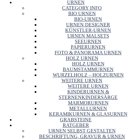
URNEN
CATEGORY INFO
BIO URNEN
BIO-URNEN
URNEN DESIGNER
KÜNSTLER-URNEN
URNEN MALSETS
SEEURNEN
PAPIERURNEN
FOTO & PANORAMA URNEN
HOLZ URNEN
HOLZ URNEN
BAUMSTAMMURNEN
WURZELHOLZ – HOLZURNEN
WEITERE URNEN
WEITERE URNEN
KINDERURNEN &
STERNENKINDERSÄRGE
MARMORURNEN
METALLURNEN
KERAMIKURNEN & GLASURNEN
GRABSTEINE
RATGEBER
URNEN SELBST GESTALTEN
BESCHRIFTUNG, GRAVUR & URNEN