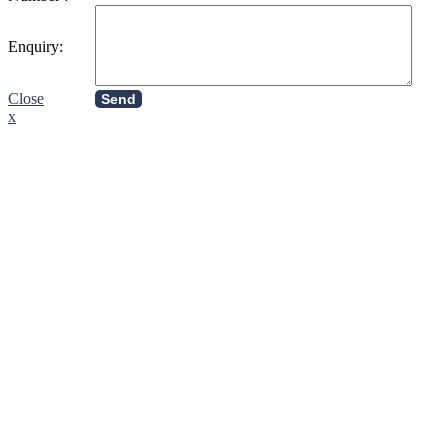
Enquiry:
Close
Send
x