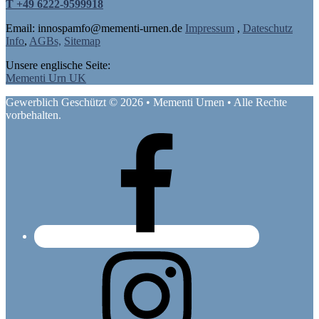
T +49 6222-9599918
Email: in
nospam
fo@mementi-urnen.de
Impressum
,
Dateschutz
Info
,
AGBs,
Sitemap
Unsere englische Seite:
Mementi Urn UK
Gewerblich Geschützt © 2026 • Mementi Urnen • Alle Rechte
vorbehalten.