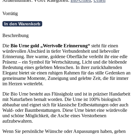
Artikelnummer:
VG01
Kategorien:
Bio-Urnen
,
Urnen
Vorrätig
Bio
In den Warenkorb
Urne
gold
Beschreibung
-
Wertvolle
Die
Bio Urne gold „Wertvolle Erinnerung“
steht für einen
Erinnerung
würdevollen Abschied in tiefer Verbundenheit und liebevoller
Menge
Erinnerung. Ihre warme, goldene Oberfläche verleiht ihr eine edle
Präsenz – ein Symbol für Wertschätzung, Licht und die bleibende
Bedeutung eines geliebten Menschen. In ihrer zurückhaltenden
Eleganz bietet sie einen ruhigen Rahmen für das stille Gedenken an
gemeinsame Momente, Zuneigung und gelebte Zeit, die für immer
im Herzen weiterlebt.
Die Bio Urne besteht aus Flüssigholz und ist in präziser Handarbeit
mit Naturfarben bemalt worden. Die Urne ist 100% biologisch
abbaubar und eignet sich für klassische Erdbestattungen oder auch
Wald- oder Baumbestattungen. Diese Urne bietet eine würdevolle
und schöne Möglichkeit, die Asche eines Verstorbenen
aufzubewahren.
Wenn Sie persönliche Wünsche oder Anpassungen haben, gehen