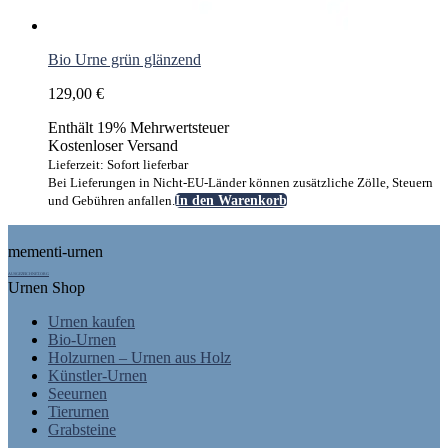
Bio Urne grün glänzend
129,00
€
Enthält 19% Mehrwertsteuer
Kostenloser Versand
Lieferzeit: Sofort lieferbar
Bei Lieferungen in Nicht-EU-Länder können zusätzliche Zölle, Steuern
und Gebühren anfallen.
In den Warenkorb
Footer
mementi-urnen
AUSGEZEICHNET.ORG
Urnen Shop
Urnen kaufen
Bio-Urnen
Holzurnen – Urnen aus Holz
Künstler-Urnen
Seeurnen
Tierurnen
Grabsteine