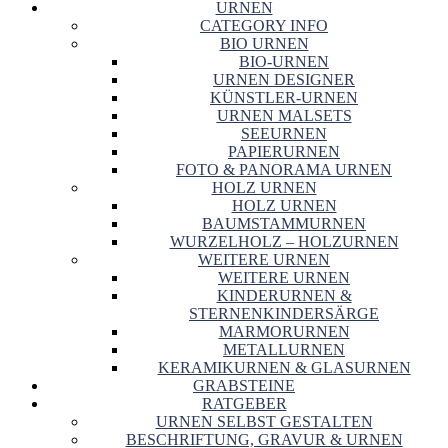
URNEN
CATEGORY INFO
BIO URNEN
BIO-URNEN
URNEN DESIGNER
KÜNSTLER-URNEN
URNEN MALSETS
SEEURNEN
PAPIERURNEN
FOTO & PANORAMA URNEN
HOLZ URNEN
HOLZ URNEN
BAUMSTAMMURNEN
WURZELHOLZ – HOLZURNEN
WEITERE URNEN
WEITERE URNEN
KINDERURNEN &
STERNENKINDERSÄRGE
MARMORURNEN
METALLURNEN
KERAMIKURNEN & GLASURNEN
GRABSTEINE
RATGEBER
URNEN SELBST GESTALTEN
BESCHRIFTUNG, GRAVUR & URNEN