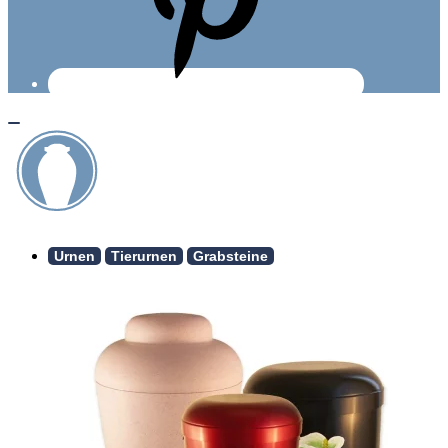
Urnen
Tierurnen
Grabsteine