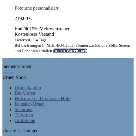
Fotourne personalisiert
219,00
€
Enthält 19% Mehrwertsteuer
Kostenloser Versand
Lieferzeit: 3-4 Tage
Bei Lieferungen in Nicht-EU-Länder können zusätzliche Zölle, Steuern
und Gebühren anfallen.
In den Warenkorb
Footer
mementi-urnen
AUSGEZEICHNET.ORG
Urnen Shop
Urnen kaufen
Bio-Urnen
Holzurnen – Urnen aus Holz
Künstler-Urnen
Seeurnen
Tierurnen
Grabsteine
Unsere Leistungen