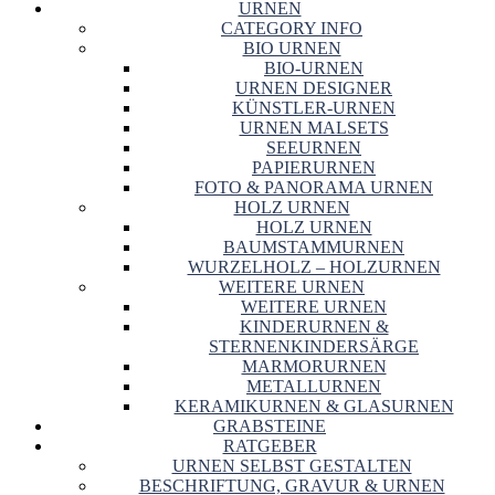
URNEN
CATEGORY INFO
BIO URNEN
BIO-URNEN
URNEN DESIGNER
KÜNSTLER-URNEN
URNEN MALSETS
SEEURNEN
PAPIERURNEN
FOTO & PANORAMA URNEN
HOLZ URNEN
HOLZ URNEN
BAUMSTAMMURNEN
WURZELHOLZ – HOLZURNEN
WEITERE URNEN
WEITERE URNEN
KINDERURNEN &
STERNENKINDERSÄRGE
MARMORURNEN
METALLURNEN
KERAMIKURNEN & GLASURNEN
GRABSTEINE
RATGEBER
URNEN SELBST GESTALTEN
BESCHRIFTUNG, GRAVUR & URNEN