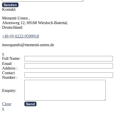
Senden
Kontakt:
Mementi Urnen ,
Ahornweg 12, 69168 Wiesloch-Baiertal,
Deutschland
+49 (0) 6222-9599918
in
nospam
fo@mementi-urnen.de
x
Full Name:
Email
Address :
Contact
Number :
Enquiry:
Close
Send
x