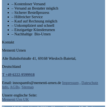
– Kostenloser Versand
– Versand an Bestatter möglich
– Sicherer Bestellprozess
– Hilfreicher Service
– Kauf auf Rechnung möglich
– Unkompliziert und schnell
– Einzigartige Künstlerurnen
– Nachhaltige Bio-Urnen
Kontakt
Mementi Urnen
Alte Bahnhofstraße 41, 69168 Wiesloch-Baiertal,
Deutschland
T +49 6222-9599918
Email: in
nospam
fo@mementi-urnen.de
Impressum
,
Dateschutz
Info
,
AGBs,
Sitemap
Unsere englische Seite:
Mementi Urn UK