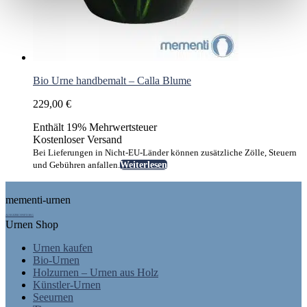
Bio Urne handbemalt – Calla Blume
229,00
€
Enthält 19% Mehrwertsteuer
Kostenloser Versand
Bei Lieferungen in Nicht-EU-Länder können zusätzliche Zölle, Steuern
und Gebühren anfallen.
Weiterlesen
Footer
mementi-urnen
AUSGEZEICHNET.ORG
Urnen Shop
Urnen kaufen
Bio-Urnen
Holzurnen – Urnen aus Holz
Künstler-Urnen
Seeurnen