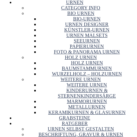
URNEN
CATEGORY INFO
BIO URNEN
BIO-URNEN
URNEN DESIGNER
KÜNSTLER-URNEN
URNEN MALSETS
SEEURNEN
PAPIERURNEN
FOTO & PANORAMA URNEN
HOLZ URNEN
HOLZ URNEN
BAUMSTAMMURNEN
WURZELHOLZ – HOLZURNEN
WEITERE URNEN
WEITERE URNEN
KINDERURNEN &
STERNENKINDERSÄRGE
MARMORURNEN
METALLURNEN
KERAMIKURNEN & GLASURNEN
GRABSTEINE
RATGEBER
URNEN SELBST GESTALTEN
BESCHRIFTUNG, GRAVUR & URNEN