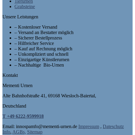
Tierurnen
Grabsteine
Unsere Leistungen
– Kostenloser Versand
– Versand an Bestatter möglich
– Sicherer Bestellprozess
– Hilfreicher Service
– Kauf auf Rechnung möglich
– Unkompliziert und schnell
– Einzigartige Künstlerurnen
– Nachhaltige Bio-Urnen
Kontakt
Mementi Urnen
Alte Bahnhofstraße 41, 69168 Wiesloch-Baiertal,
Deutschland
T +49 6222-9599918
Email: in
nospam
fo@mementi-urnen.de
Impressum
,
Dateschutz
Info
,
AGBs,
Sitemap