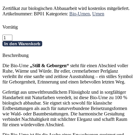
Zertifikat zur biologischen Abbauarbeit wird kostenlos mitgeliefert.
Artikelnummer:
BP01
Kategorien:
Bio-Urnen
,
Urnen
Vorrätig
Bio-
Urne
In den Warenkorb
-
Still
Beschreibung
&
Geborgen
Die Bio-Urne
„Still & Geborgen“
steht für einen Abschied voller
Menge
Ruhe, Wärme und Würde. Ihr edler, cremefarbener Perlglanz
verleiht ihr eine sanfte und zeitlose Ausstrahlung – ein stilles Symbol
für Geborgenheit, Erinnerung und einen liebevollen letzten Weg.
Gefertigt aus umweltfreundlichem Flüssigholz und in sorgfältiger
Handarbeit mit Naturfarben veredelt, ist diese Bio-Urne zu 100 %
biologisch abbaubar. Sie eignet sich sowohl für klassische
Erdbestattungen als auch für naturverbundene Beisetzungsformen
wie Wald- oder Baumbestattungen. Die harmonische Gestaltung
verbindet Nachhaltigkeit mit schlichter Eleganz und schafft Raum
für einen würdevollen Abschied.
Die Bio-Urne ist für die Asche eines Erwachsenen geeignet und