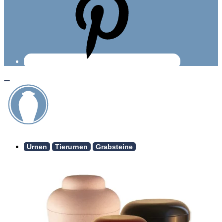
Urnen
Tierurnen
Grabsteine