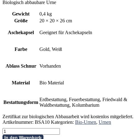
Biologisch abbaubare Urne
Gewicht
0,4 kg
Größe
20 × 20 × 26 cm
Aschekapsel
Geeignet für Aschekapseln
Farbe
Gold, Weiß
Ablass Schnur
Vorhanden
Material
Bio Material
Erdbestattung, Feuerbestattung, Friedwald &
Bestattungsform
Waldbestattung, Kolumbarium
Zertifikat zur biologischen Abbauarbeit wird kostenlos mitgeliefert.
Artikelnummer:
BSA10
Kategorien:
Bio-Urnen
,
Urnen
Bio-
Urne
In den Warenkorb