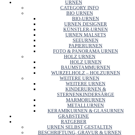
URNEN
CATEGORY INFO
BIO URNEN
BIO-URNEN
URNEN DESIGNER
KÜNSTLER-URNEN
URNEN MALSETS
SEEURNEN
PAPIERURNEN
FOTO & PANORAMA URNEN
HOLZ URNEN
HOLZ URNEN
BAUMSTAMMURNEN
WURZELHOLZ – HOLZURNEN
WEITERE URNEN
WEITERE URNEN
KINDERURNEN &
STERNENKINDERSÄRGE
MARMORURNEN
METALLURNEN
KERAMIKURNEN & GLASURNEN
GRABSTEINE
RATGEBER
URNEN SELBST GESTALTEN
BESCHRIFTUNG, GRAVUR & URNEN