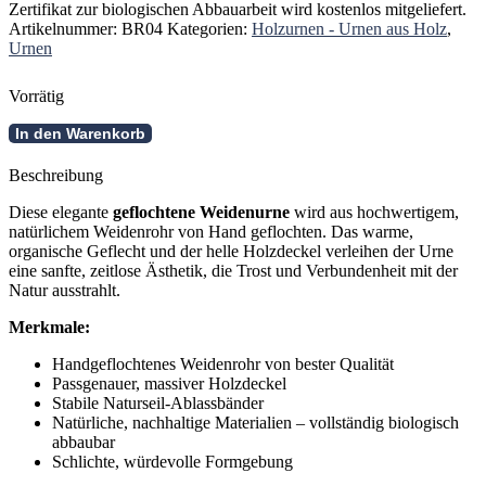
Zertifikat zur biologischen Abbauarbeit wird kostenlos mitgeliefert.
Artikelnummer:
BR04
Kategorien:
Holzurnen - Urnen aus Holz
,
Urnen
Vorrätig
Geflochtene
In den Warenkorb
Weidenurne
mit
Beschreibung
Blüten
Menge
Diese elegante
geflochtene Weidenurne
wird aus hochwertigem,
natürlichem Weidenrohr von Hand geflochten. Das warme,
organische Geflecht und der helle Holzdeckel verleihen der Urne
eine sanfte, zeitlose Ästhetik, die Trost und Verbundenheit mit der
Natur ausstrahlt.
Merkmale:
Handgeflochtenes Weidenrohr von bester Qualität
Passgenauer, massiver Holzdeckel
Stabile Naturseil-Ablassbänder
Natürliche, nachhaltige Materialien – vollständig biologisch
abbaubar
Schlichte, würdevolle Formgebung