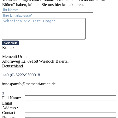
Blüten
" haben, können Sie uns hier kontaktieren.
Senden
Kontakt:
Mementi Urnen ,
Ahornweg 12, 69168 Wiesloch-Baiertal,
Deutschland
+49 (0) 6222-9599918
in
nospam
fo@mementi-urnen.de
x
Full Name:
Email
Address :
Contact
Number :