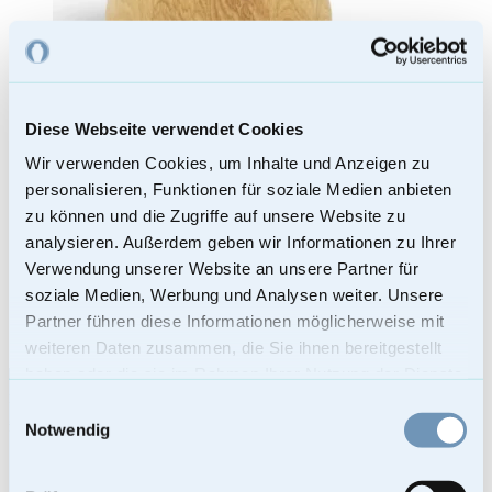
Diese Webseite verwendet Cookies
Wir verwenden Cookies, um Inhalte und Anzeigen zu
Holzurne aus Wildeiche mit Kordel – In ...
personalisieren, Funktionen für soziale Medien anbieten
zu können und die Zugriffe auf unsere Website zu
299,00
€
analysieren. Außerdem geben wir Informationen zu Ihrer
Enthält 19% Mehrwertsteuer
Verwendung unserer Website an unsere Partner für
Kostenloser Versand
soziale Medien, Werbung und Analysen weiter. Unsere
Lieferzeit: Sofort lieferbar
Partner führen diese Informationen möglicherweise mit
Bei Lieferungen in Nicht-EU-Länder können zusätzliche Zölle, Steuern
und Gebühren anfallen.
In den Warenkorb
weiteren Daten zusammen, die Sie ihnen bereitgestellt
haben oder die sie im Rahmen Ihrer Nutzung der Dienste
Footer
mementi-urnen
gesammelt haben.
Einwilligungsauswahl
AUSGEZEICHNET.ORG
Notwendig
Urnen Shop
Urnen kaufen