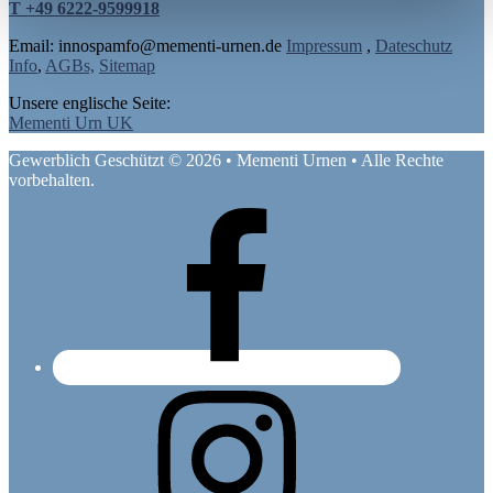
T +49 6222-9599918
Email: in
nospam
fo@mementi-urnen.de
Impressum
,
Dateschutz
Info
,
AGBs,
Sitemap
Unsere englische Seite:
Mementi Urn UK
Gewerblich Geschützt © 2026 • Mementi Urnen • Alle Rechte
vorbehalten.