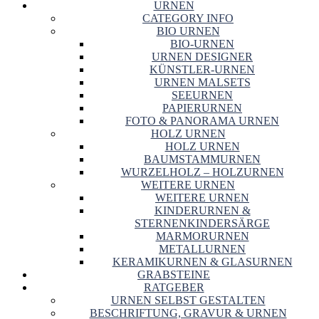
URNEN
CATEGORY INFO
BIO URNEN
BIO-URNEN
URNEN DESIGNER
KÜNSTLER-URNEN
URNEN MALSETS
SEEURNEN
PAPIERURNEN
FOTO & PANORAMA URNEN
HOLZ URNEN
HOLZ URNEN
BAUMSTAMMURNEN
WURZELHOLZ – HOLZURNEN
WEITERE URNEN
WEITERE URNEN
KINDERURNEN &
STERNENKINDERSÄRGE
MARMORURNEN
METALLURNEN
KERAMIKURNEN & GLASURNEN
GRABSTEINE
RATGEBER
URNEN SELBST GESTALTEN
BESCHRIFTUNG, GRAVUR & URNEN