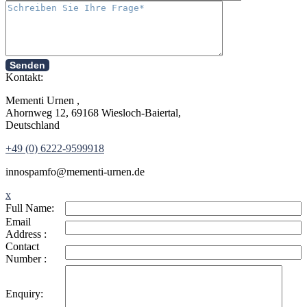
Senden
Kontakt:
Mementi Urnen ,
Ahornweg 12, 69168 Wiesloch-Baiertal,
Deutschland
+49 (0) 6222-9599918
in
nospam
fo@mementi-urnen.de
x
Full Name:
Email
Address :
Contact
Number :
Enquiry: