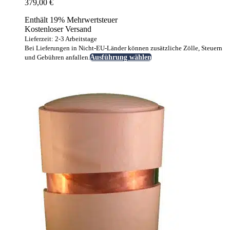
379,00
€
Enthält 19% Mehrwertsteuer
Kostenloser Versand
Lieferzeit: 2-3 Arbeitstage
Bei Lieferungen in Nicht-EU-Länder können zusätzliche Zölle, Steuern
Dieses
und Gebühren anfallen.
Ausführung wählen
Produkt
weist
mehrere
Varianten
auf.
Die
Optionen
können
auf
der
Produktseite
gewählt
werden