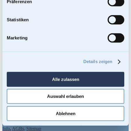
Präferenzen
Tierurnen
Grabsteine
Unsere Leistungen
Statistiken
– Kostenloser Versand
– Versand an Bestatter möglich
– Sicherer Bestellprozess
Marketing
– Hilfreicher Service
– Kauf auf Rechnung möglich
– Unkompliziert und schnell
– Einzigartige Künstlerurnen
Details zeigen
– Nachhaltige Bio-Urnen
Kontakt
Alle zulassen
Mementi Urnen
Alte Bahnhofstraße 41, 69168 Wiesloch-Baiertal,
Auswahl erlauben
Deutschland
T +49 6222-9599918
Ablehnen
Email: in
nospam
fo@mementi-urnen.de
Impressum
,
Dateschutz
Info
,
AGBs,
Sitemap