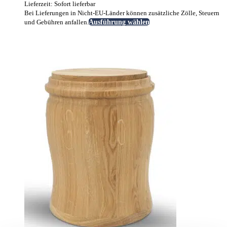
Lieferzeit: Sofort lieferbar
Bei Lieferungen in Nicht-EU-Länder können zusätzliche Zölle, Steuern
Dieses
und Gebühren anfallen.
Ausführung wählen
Produkt
weist
mehrere
Varianten
auf.
Die
Optionen
können
auf
der
Produktseite
gewählt
werden