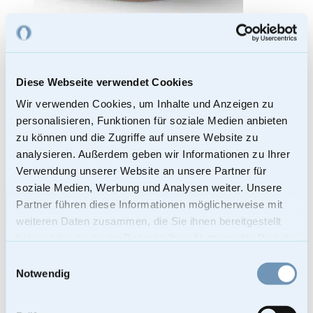
Holzurne aus Wildeiche – Im Herzen der ...
Diese Webseite verwendet Cookies
289,00
€
Wir verwenden Cookies, um Inhalte und Anzeigen zu
Enthält 19% Mehrwertsteuer
personalisieren, Funktionen für soziale Medien anbieten
Kostenloser Versand
zu können und die Zugriffe auf unsere Website zu
Lieferzeit: Sofort lieferbar
analysieren. Außerdem geben wir Informationen zu Ihrer
Bei Lieferungen in Nicht-EU-Länder können zusätzliche Zölle, Steuern
und Gebühren anfallen.
In den Warenkorb
Verwendung unserer Website an unsere Partner für
soziale Medien, Werbung und Analysen weiter. Unsere
Footer
Partner führen diese Informationen möglicherweise mit
mementi-urnen
weiteren Daten zusammen, die Sie ihnen bereitgestellt
AUSGEZEICHNET.ORG
Urnen Shop
haben oder die sie im Rahmen Ihrer Nutzung der Dienste
Urnen kaufen
gesammelt haben.
Einwilligungsauswahl
Bio-Urnen
Notwendig
Holzurnen – Urnen aus Holz
Künstler-Urnen
Seeurnen