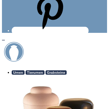
Urnen
Tierurnen
Grabsteine