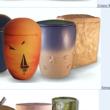
Urnen M
Seeu