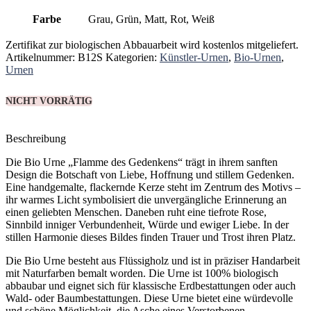
Farbe
Grau, Grün, Matt, Rot, Weiß
Zertifikat zur biologischen Abbauarbeit wird kostenlos mitgeliefert.
Artikelnummer:
B12S
Kategorien:
Künstler-Urnen
,
Bio-Urnen
,
Urnen
NICHT VORRÄTIG
Beschreibung
Die Bio Urne „Flamme des Gedenkens“ trägt in ihrem sanften
Design die Botschaft von Liebe, Hoffnung und stillem Gedenken.
Eine handgemalte, flackernde Kerze steht im Zentrum des Motivs –
ihr warmes Licht symbolisiert die unvergängliche Erinnerung an
einen geliebten Menschen. Daneben ruht eine tiefrote Rose,
Sinnbild inniger Verbundenheit, Würde und ewiger Liebe. In der
stillen Harmonie dieses Bildes finden Trauer und Trost ihren Platz.
Die Bio Urne besteht aus Flüssigholz und ist in präziser Handarbeit
mit Naturfarben bemalt worden. Die Urne ist 100% biologisch
abbaubar und eignet sich für klassische Erdbestattungen oder auch
Wald- oder Baumbestattungen. Diese Urne bietet eine würdevolle
und schöne Möglichkeit, die Asche eines Verstorbenen