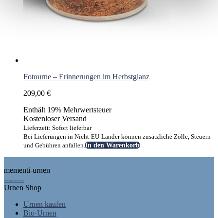
Fotourne – Erinnerungen im Herbstglanz
209,00
€
Enthält 19% Mehrwertsteuer
Kostenloser Versand
Lieferzeit: Sofort lieferbar
Bei Lieferungen in Nicht-EU-Länder können zusätzliche Zölle, Steuern
und Gebühren anfallen.
In den Warenkorb
Footer
mementi-urnen
AUSGEZEICHNET.ORG
Urnen Shop
Urnen kaufen
Bio-Urnen