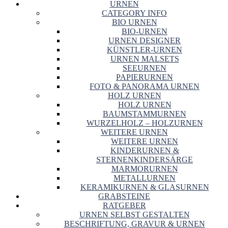
URNEN
CATEGORY INFO
BIO URNEN
BIO-URNEN
URNEN DESIGNER
KÜNSTLER-URNEN
URNEN MALSETS
SEEURNEN
PAPIERURNEN
FOTO & PANORAMA URNEN
HOLZ URNEN
HOLZ URNEN
BAUMSTAMMURNEN
WURZELHOLZ – HOLZURNEN
WEITERE URNEN
WEITERE URNEN
KINDERURNEN &
STERNENKINDERSÄRGE
MARMORURNEN
METALLURNEN
KERAMIKURNEN & GLASURNEN
GRABSTEINE
RATGEBER
URNEN SELBST GESTALTEN
BESCHRIFTUNG, GRAVUR & URNEN