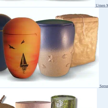
Urnen M
Seeu