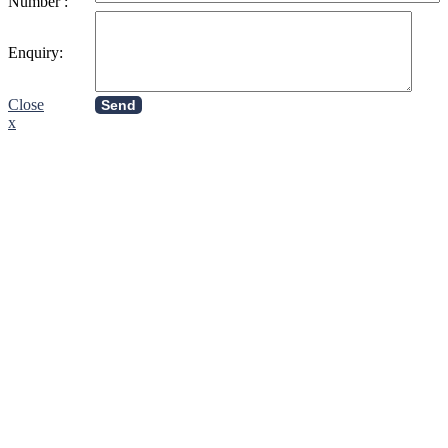
Number :
Enquiry:
Close
Send
x