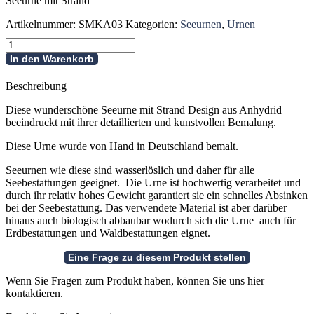
Seeurne mit Strand
Artikelnummer:
SMKA03
Kategorien:
Seeurnen
,
Urnen
Seeurne
mit
In den Warenkorb
Strand
aus
Beschreibung
Anhydrid
Menge
Diese wunderschöne Seeurne mit Strand Design aus Anhydrid
beeindruckt mit ihrer detaillierten und kunstvollen Bemalung.
Diese Urne wurde von Hand in Deutschland bemalt.
Seeurnen wie diese sind wasserlöslich und daher für alle
Seebestattungen geeignet. Die Urne ist hochwertig verarbeitet und
durch ihr relativ hohes Gewicht garantiert sie ein schnelles Absinken
bei der Seebestattung. Das verwendete Material ist aber darüber
hinaus auch biologisch abbaubar wodurch sich die Urne auch für
Erdbestattungen und Waldbestattungen eignet.
Wenn Sie Fragen zum Produkt haben, können Sie uns hier
kontaktieren.