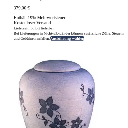
379,00
€
Enthält 19% Mehrwertsteuer
Kostenloser Versand
Lieferzeit: Sofort lieferbar
Bei Lieferungen in Nicht-EU-Länder können zusätzliche Zölle, Steuern
Dieses
und Gebühren anfallen.
Ausführung wählen
Produkt
weist
mehrere
Varianten
auf.
Die
Optionen
können
auf
der
Produktseite
gewählt
werden