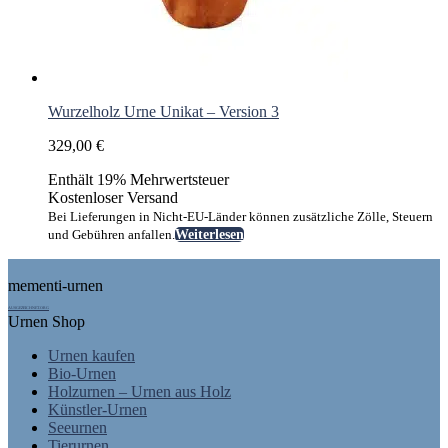
Wurzelholz Urne Unikat – Version 3
329,00
€
Enthält 19% Mehrwertsteuer
Kostenloser Versand
Bei Lieferungen in Nicht-EU-Länder können zusätzliche Zölle, Steuern
und Gebühren anfallen.
Weiterlesen
Footer
mementi-urnen
AUSGEZEICHNET.ORG
Urnen Shop
Urnen kaufen
Bio-Urnen
Holzurnen – Urnen aus Holz
Künstler-Urnen
Seeurnen
Tierurnen