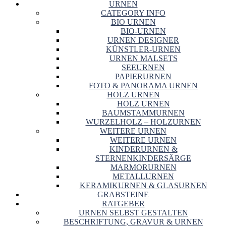
URNEN
CATEGORY INFO
BIO URNEN
BIO-URNEN
URNEN DESIGNER
KÜNSTLER-URNEN
URNEN MALSETS
SEEURNEN
PAPIERURNEN
FOTO & PANORAMA URNEN
HOLZ URNEN
HOLZ URNEN
BAUMSTAMMURNEN
WURZELHOLZ – HOLZURNEN
WEITERE URNEN
WEITERE URNEN
KINDERURNEN &
STERNENKINDERSÄRGE
MARMORURNEN
METALLURNEN
KERAMIKURNEN & GLASURNEN
GRABSTEINE
RATGEBER
URNEN SELBST GESTALTEN
BESCHRIFTUNG, GRAVUR & URNEN