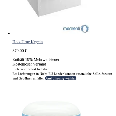
Holz Urne Kegeln
379,00
€
Enthält 19% Mehrwertsteuer
Kostenloser Versand
Lieferzeit: Sofort lieferbar
Bei Lieferungen in Nicht-EU-Länder können zusätzliche Zölle, Steuern
Dieses
und Gebühren anfallen.
Ausführung wählen
Produkt
weist
mehrere
Varianten
auf.
Die
Optionen
können