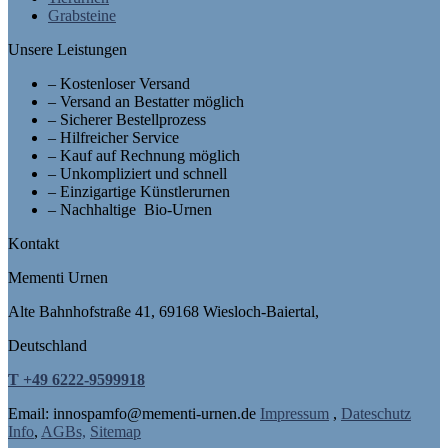
Grabsteine
Unsere Leistungen
– Kostenloser Versand
– Versand an Bestatter möglich
– Sicherer Bestellprozess
– Hilfreicher Service
– Kauf auf Rechnung möglich
– Unkompliziert und schnell
– Einzigartige Künstlerurnen
– Nachhaltige Bio-Urnen
Kontakt
Mementi Urnen
Alte Bahnhofstraße 41, 69168 Wiesloch-Baiertal,
Deutschland
T +49 6222-9599918
Email: in
nospam
fo@mementi-urnen.de
Impressum
,
Dateschutz
Info
,
AGBs,
Sitemap