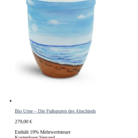
auf
der
Produktseite
gewählt
werden
Bio Urne – Die Fußspuren des Abschieds
279,00
€
Enthält 19% Mehrwertsteuer
Kostenloser Versand