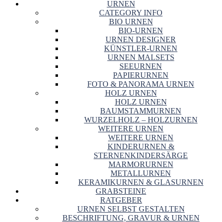
URNEN
CATEGORY INFO
BIO URNEN
BIO-URNEN
URNEN DESIGNER
KÜNSTLER-URNEN
URNEN MALSETS
SEEURNEN
PAPIERURNEN
FOTO & PANORAMA URNEN
HOLZ URNEN
HOLZ URNEN
BAUMSTAMMURNEN
WURZELHOLZ – HOLZURNEN
WEITERE URNEN
WEITERE URNEN
KINDERURNEN &
STERNENKINDERSÄRGE
MARMORURNEN
METALLURNEN
KERAMIKURNEN & GLASURNEN
GRABSTEINE
RATGEBER
URNEN SELBST GESTALTEN
BESCHRIFTUNG, GRAVUR & URNEN