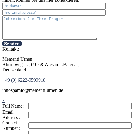
haben, können Sie uns hier kontaktieren.
Senden
Kontakt:
Mementi Urnen ,
Ahornweg 12, 69168 Wiesloch-Baiertal,
Deutschland
+49 (0) 6222-9599918
in
nospam
fo@mementi-urnen.de
x
Full Name:
Email
Address :
Contact
Number :