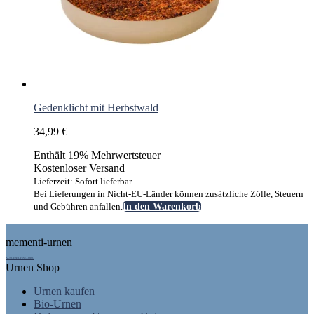
Gedenklicht mit Herbstwald
34,99
€
Enthält 19% Mehrwertsteuer
Kostenloser Versand
Lieferzeit: Sofort lieferbar
Bei Lieferungen in Nicht-EU-Länder können zusätzliche Zölle, Steuern
und Gebühren anfallen.
In den Warenkorb
Footer
mementi-urnen
AUSGEZEICHNET.ORG
Urnen Shop
Urnen kaufen
Bio-Urnen