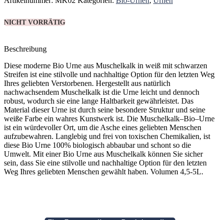
Artikelnummer:
MK02
Kategorien:
Bio-Urnen
,
Urnen
NICHT VORRÄTIG
Beschreibung
Diese moderne Bio Urne aus Muschelkalk in weiß mit schwarzen
Streifen ist eine stilvolle und nachhaltige Option für den letzten Weg
Ihres geliebten Verstorbenen. Hergestellt aus natürlich
nachwachsendem Muschelkalk ist die Urne leicht und dennoch
robust, wodurch sie eine lange Haltbarkeit gewährleistet.
D
as
Material dieser Urne ist
d
urch
se
ine
bes
ond
ere
Stru
kt
ur
und
se
ine
weiße
Far
be
e
in
w
ah
res
Kun
st
w
erk
is
t
.
Die
Mus
chel
k
alk
–
Bio
–
Ur
ne
is
t
e
in
w
ü
rd
ev
oller
Ort
,
um
die
As
che
e
ines
gel
ie
b
ten
Mens
chen
a
uf
z
ub
ew
ah
ren
. Langlebig und frei von toxischen Chemikalien, ist
diese Bio Urne 100% biologisch abbaubar und schont so die
Umwelt. Mit einer Bio Urne aus Muschelkalk können Sie sicher
sein, dass Sie eine stilvolle und nachhaltige Option für den letzten
Weg Ihres geliebten Menschen gewählt haben. Volumen 4,5-5L.