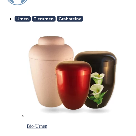
Urnen
Tierurnen
Grabsteine
Bio-Urnen