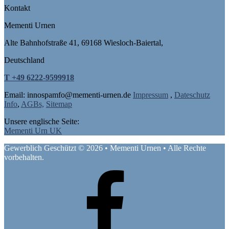
Kontakt
Mementi Urnen
Alte Bahnhofstraße 41, 69168 Wiesloch-Baiertal,
Deutschland
T +49 6222-9599918
Email: in
nospam
fo@mementi-urnen.de
Impressum
,
Dateschutz
Info
,
AGBs,
Sitemap
Unsere englische Seite:
Mementi Urn UK
Gewerblich Geschützt © 2026 • Mementi Urnen • Alle Rechte
vorbehalten.