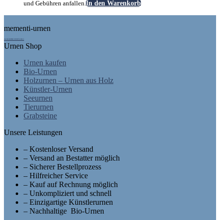
und Gebühren anfallen.
In den Warenkorb
Footer
mementi-urnen
AUSGEZEICHNET.ORG
Urnen Shop
Urnen kaufen
Bio-Urnen
Holzurnen – Urnen aus Holz
Künstler-Urnen
Seeurnen
Tierurnen
Grabsteine
Unsere Leistungen
– Kostenloser Versand
– Versand an Bestatter möglich
– Sicherer Bestellprozess
– Hilfreicher Service
– Kauf auf Rechnung möglich
– Unkompliziert und schnell
– Einzigartige Künstlerurnen
– Nachhaltige Bio-Urnen