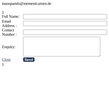
in
nospam
fo@mementi-urnen.de
x
Full Name:
Email
Address :
Contact
Number :
Enquiry:
Close
Send
x