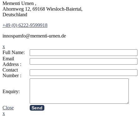
Mementi Urnen ,
Ahornweg 12, 69168 Wiesloch-Baiertal,
Deutschland
+49 (0) 6222-9599918
in
nospam
fo@mementi-urnen.de
x
Full Name:
Email
Address :
Contact
Number :
Enquiry:
Close
Send
x