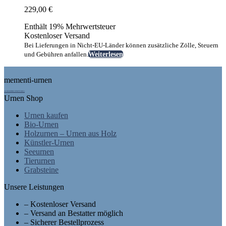
229,00
€
Enthält 19% Mehrwertsteuer
Kostenloser Versand
Bei Lieferungen in Nicht-EU-Länder können zusätzliche Zölle, Steuern
und Gebühren anfallen.
Weiterlesen
Footer
mementi-urnen
AUSGEZEICHNET.ORG
Urnen Shop
Urnen kaufen
Bio-Urnen
Holzurnen – Urnen aus Holz
Künstler-Urnen
Seeurnen
Tierurnen
Grabsteine
Unsere Leistungen
– Kostenloser Versand
– Versand an Bestatter möglich
– Sicherer Bestellprozess