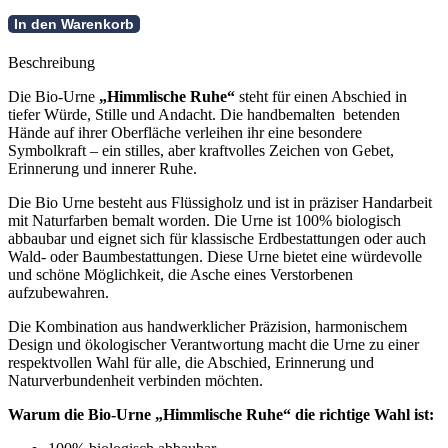
Bio-
In den Warenkorb
Urne
-
Beschreibung
Himmlische
Ruhe
Die Bio-Urne
„Himmlische Ruhe“
steht für einen Abschied in
Menge
tiefer Würde, Stille und Andacht. Die handbemalten betenden
Hände auf ihrer Oberfläche verleihen ihr eine besondere
Symbolkraft – ein stilles, aber kraftvolles Zeichen von Gebet,
Erinnerung und innerer Ruhe.
Die Bio Urne besteht aus Flüssigholz und ist in präziser Handarbeit
mit Naturfarben bemalt worden. Die Urne ist 100% biologisch
abbaubar und eignet sich für klassische Erdbestattungen oder auch
Wald- oder Baumbestattungen. Diese Urne bietet eine würdevolle
und schöne Möglichkeit, die Asche eines Verstorbenen
aufzubewahren.
Die Kombination aus handwerklicher Präzision, harmonischem
Design und ökologischer Verantwortung macht die Urne zu einer
respektvollen Wahl für alle, die Abschied, Erinnerung und
Naturverbundenheit verbinden möchten.
Warum die Bio-Urne „Himmlische Ruhe“ die richtige Wahl ist: