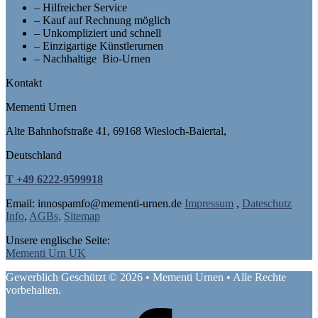
– Hilfreicher Service
– Kauf auf Rechnung möglich
– Unkompliziert und schnell
– Einzigartige Künstlerurnen
– Nachhaltige Bio-Urnen
Kontakt
Mementi Urnen
Alte Bahnhofstraße 41, 69168 Wiesloch-Baiertal,
Deutschland
T +49 6222-9599918
Email: in
nospam
fo@mementi-urnen.de
Impressum
,
Dateschutz
Info
,
AGBs,
Sitemap
Unsere englische Seite:
Mementi Urn UK
Gewerblich Geschützt © 2026 • Mementi Urnen • Alle Rechte
vorbehalten.