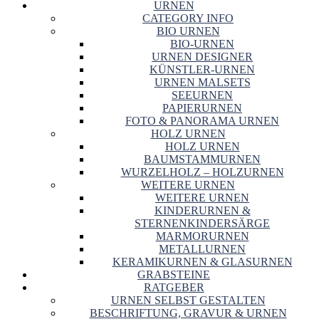
URNEN
CATEGORY INFO
BIO URNEN
BIO-URNEN
URNEN DESIGNER
KÜNSTLER-URNEN
URNEN MALSETS
SEEURNEN
PAPIERURNEN
FOTO & PANORAMA URNEN
HOLZ URNEN
HOLZ URNEN
BAUMSTAMMURNEN
WURZELHOLZ – HOLZURNEN
WEITERE URNEN
WEITERE URNEN
KINDERURNEN &
STERNENKINDERSÄRGE
MARMORURNEN
METALLURNEN
KERAMIKURNEN & GLASURNEN
GRABSTEINE
RATGEBER
URNEN SELBST GESTALTEN
BESCHRIFTUNG, GRAVUR & URNEN