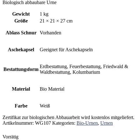
Biologisch abbaubare Urne
Gewicht
1 kg
Größe
21 × 21 × 27 cm
Ablass Schnur
Vorhanden
Aschekapsel
Geeignet für Aschekapseln
Erdbestattung, Feuerbestattung, Friedwald &
Bestattungsform
Waldbestattung, Kolumbarium
Material
Bio Material
Farbe
Weiß
Zertifikat zur biologischen Abbauarbeit wird kostenlos mitgeliefert.
Artikelnummer:
WG107
Kategorien:
Bio-Urnen
,
Urnen
Vorrätig