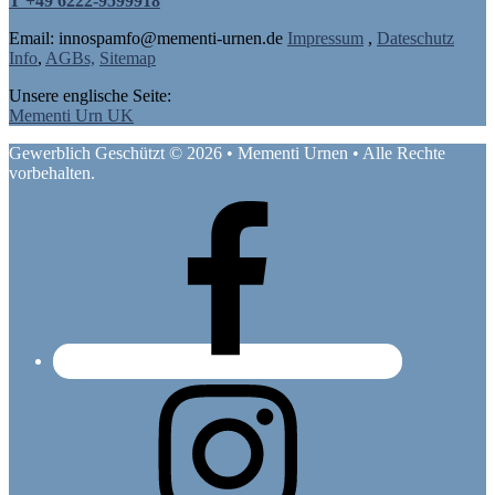
T +49 6222-9599918
Email: in
nospam
fo@mementi-urnen.de
Impressum
,
Dateschutz
Info
,
AGBs,
Sitemap
Unsere englische Seite:
Mementi Urn UK
Gewerblich Geschützt © 2026 • Mementi Urnen • Alle Rechte
vorbehalten.