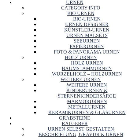
URNEN
CATEGORY INFO
BIO URNEN
BIO-URNEN
URNEN DESIGNER
KÜNSTLER-URNEN
URNEN MALSETS
SEEURNEN
PAPIERURNEN
FOTO & PANORAMA URNEN
HOLZ URNEN
HOLZ URNEN
BAUMSTAMMURNEN
WURZELHOLZ – HOLZURNEN
WEITERE URNEN
WEITERE URNEN
KINDERURNEN &
STERNENKINDERSÄRGE
MARMORURNEN
METALLURNEN
KERAMIKURNEN & GLASURNEN
GRABSTEINE
RATGEBER
URNEN SELBST GESTALTEN
BESCHRIFTUNG, GRAVUR & URNEN