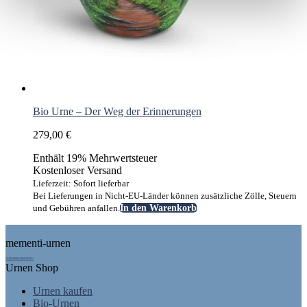
Bio Urne – Der Weg der Erinnerungen
279,00
€
Enthält 19% Mehrwertsteuer
Kostenloser Versand
Lieferzeit: Sofort lieferbar
Bei Lieferungen in Nicht-EU-Länder können zusätzliche Zölle, Steuern
und Gebühren anfallen.
In den Warenkorb
Footer
mementi-urnen
AUSGEZEICHNET.ORG
Urnen Shop
Urnen kaufen
Bio-Urnen