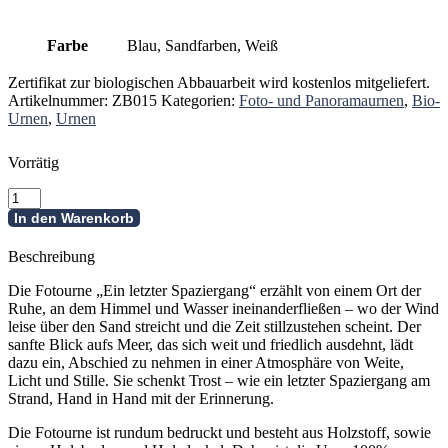
Farbe
Blau, Sandfarben, Weiß
Zertifikat zur biologischen Abbauarbeit wird kostenlos mitgeliefert.
Artikelnummer:
ZB015
Kategorien:
Foto- und Panoramaurnen
,
Bio-
Urnen
,
Urnen
Vorrätig
Fotourne
mit
In den Warenkorb
Meer
-
Beschreibung
Ein
letzter
Die Fotourne „Ein letzter Spaziergang“ erzählt von einem Ort der
Spaziergang
Ruhe, an dem Himmel und Wasser ineinanderfließen – wo der Wind
Menge
leise über den Sand streicht und die Zeit stillzustehen scheint. Der
sanfte Blick aufs Meer, das sich weit und friedlich ausdehnt, lädt
dazu ein, Abschied zu nehmen in einer Atmosphäre von Weite,
Licht und Stille. Sie schenkt Trost – wie ein letzter Spaziergang am
Strand, Hand in Hand mit der Erinnerung.
Die Fotourne ist rundum bedruckt und besteht aus Holzstoff, sowie