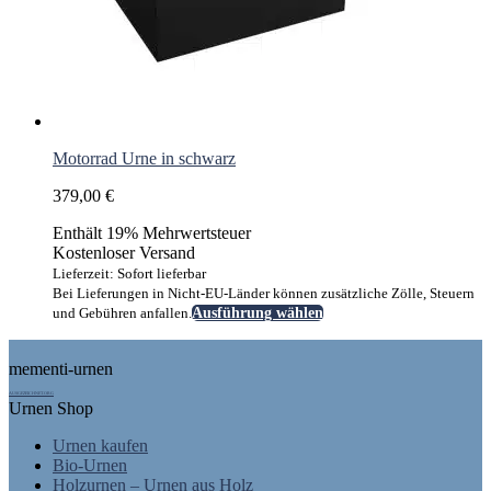
Motorrad Urne in schwarz
379,00
€
Enthält 19% Mehrwertsteuer
Kostenloser Versand
Lieferzeit: Sofort lieferbar
Bei Lieferungen in Nicht-EU-Länder können zusätzliche Zölle, Steuern
Dieses
und Gebühren anfallen.
Ausführung wählen
Produkt
Footer
weist
mementi-urnen
mehrere
Varianten
AUSGEZEICHNET.ORG
Urnen Shop
auf.
Die
Urnen kaufen
Optionen
Bio-Urnen
können
Holzurnen – Urnen aus Holz
auf