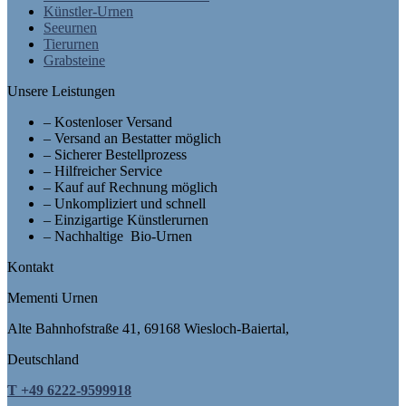
Künstler-Urnen
der
Seeurnen
Produktseite
Tierurnen
gewählt
Grabsteine
werden
Unsere Leistungen
– Kostenloser Versand
– Versand an Bestatter möglich
– Sicherer Bestellprozess
– Hilfreicher Service
– Kauf auf Rechnung möglich
– Unkompliziert und schnell
– Einzigartige Künstlerurnen
– Nachhaltige Bio-Urnen
Kontakt
Mementi Urnen
Alte Bahnhofstraße 41, 69168 Wiesloch-Baiertal,
Deutschland
T +49 6222-9599918