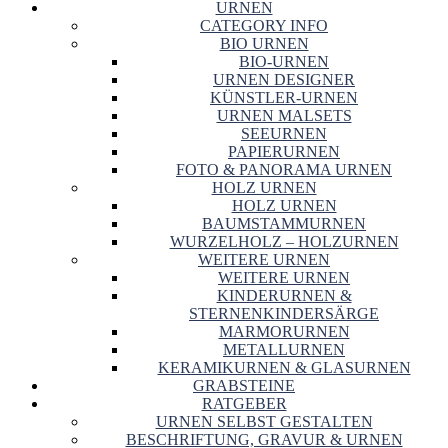
URNEN
CATEGORY INFO
BIO URNEN
BIO-URNEN
URNEN DESIGNER
KÜNSTLER-URNEN
URNEN MALSETS
SEEURNEN
PAPIERURNEN
FOTO & PANORAMA URNEN
HOLZ URNEN
HOLZ URNEN
BAUMSTAMMURNEN
WURZELHOLZ – HOLZURNEN
WEITERE URNEN
WEITERE URNEN
KINDERURNEN &
STERNENKINDERSÄRGE
MARMORURNEN
METALLURNEN
KERAMIKURNEN & GLASURNEN
GRABSTEINE
RATGEBER
URNEN SELBST GESTALTEN
BESCHRIFTUNG, GRAVUR & URNEN