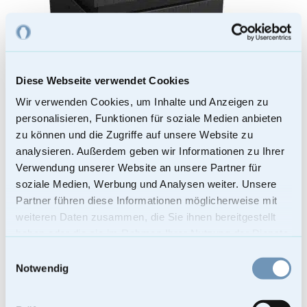
Produktseite
gewählt
werden
Diese Webseite verwendet Cookies
Wir verwenden Cookies, um Inhalte und Anzeigen zu
personalisieren, Funktionen für soziale Medien anbieten
zu können und die Zugriffe auf unsere Website zu
analysieren. Außerdem geben wir Informationen zu Ihrer
Verwendung unserer Website an unsere Partner für
soziale Medien, Werbung und Analysen weiter. Unsere
Partner führen diese Informationen möglicherweise mit
Fahrrad Urne in schwarz
weiteren Daten zusammen, die Sie ihnen bereitgestellt
haben oder die sie im Rahmen Ihrer Nutzung der Dienste
379,00
€
gesammelt haben.
Einwilligungsauswahl
Enthält 19% Mehrwertsteuer
Notwendig
Kostenloser Versand
Lieferzeit: Sofort lieferbar
Bei Lieferungen in Nicht-EU-Länder können zusätzliche Zölle, Steuern