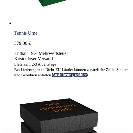
Tennis Urne
379,00
€
Enthält 19% Mehrwertsteuer
Kostenloser Versand
Lieferzeit: 2-3 Arbeitstage
Bei Lieferungen in Nicht-EU-Länder können zusätzliche Zölle, Steuern
Dieses
und Gebühren anfallen.
Ausführung wählen
Produkt
weist
mehrere
Varianten
auf.
Die
Optionen
können
auf
der