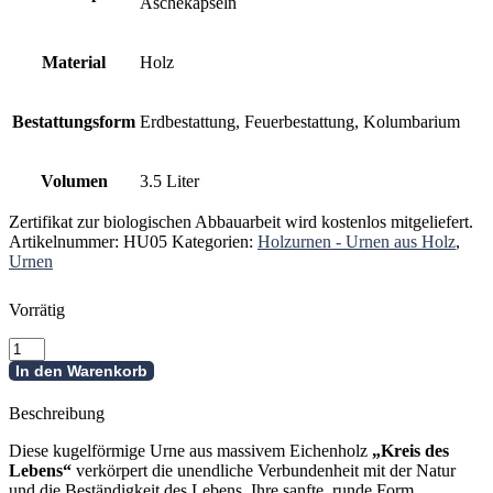
Aschekapseln
Material
Holz
Bestattungsform
Erdbestattung, Feuerbestattung, Kolumbarium
Volumen
3.5 Liter
Zertifikat zur biologischen Abbauarbeit wird kostenlos mitgeliefert.
Artikelnummer:
HU05
Kategorien:
Holzurnen - Urnen aus Holz
,
Urnen
Vorrätig
Holzurne
-
In den Warenkorb
Kreis
des
Beschreibung
Lebens
Menge
Diese kugelförmige Urne aus massivem Eichenholz
„Kreis des
Lebens“
verkörpert die unendliche Verbundenheit mit der Natur
und die Beständigkeit des Lebens. Ihre sanfte, runde Form