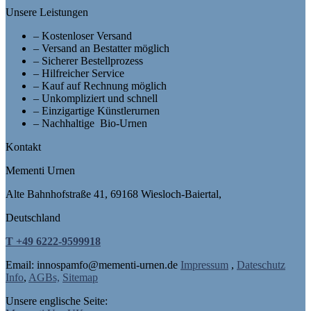
Unsere Leistungen
– Kostenloser Versand
– Versand an Bestatter möglich
– Sicherer Bestellprozess
– Hilfreicher Service
– Kauf auf Rechnung möglich
– Unkompliziert und schnell
– Einzigartige Künstlerurnen
– Nachhaltige Bio-Urnen
Kontakt
Mementi Urnen
Alte Bahnhofstraße 41, 69168 Wiesloch-Baiertal,
Deutschland
T +49 6222-9599918
Email: in
nospam
fo@mementi-urnen.de
Impressum
,
Dateschutz
Info
,
AGBs,
Sitemap
Unsere englische Seite: