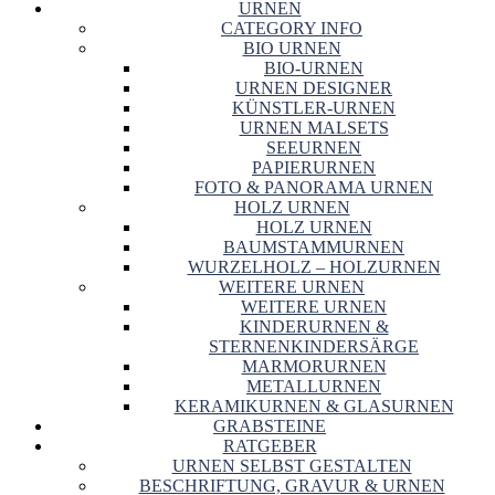
URNEN
CATEGORY INFO
BIO URNEN
BIO-URNEN
URNEN DESIGNER
KÜNSTLER-URNEN
URNEN MALSETS
SEEURNEN
PAPIERURNEN
FOTO & PANORAMA URNEN
HOLZ URNEN
HOLZ URNEN
BAUMSTAMMURNEN
WURZELHOLZ – HOLZURNEN
WEITERE URNEN
WEITERE URNEN
KINDERURNEN &
STERNENKINDERSÄRGE
MARMORURNEN
METALLURNEN
KERAMIKURNEN & GLASURNEN
GRABSTEINE
RATGEBER
URNEN SELBST GESTALTEN
BESCHRIFTUNG, GRAVUR & URNEN