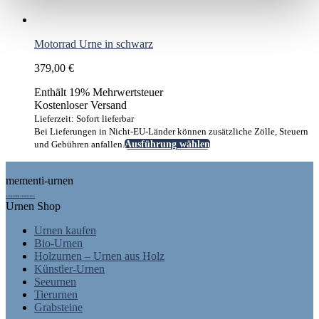
Motorrad Urne in schwarz
379,00
€
Enthält 19% Mehrwertsteuer
Kostenloser Versand
Lieferzeit: Sofort lieferbar
Bei Lieferungen in Nicht-EU-Länder können zusätzliche Zölle, Steuern
Dieses
und Gebühren anfallen.
Ausführung wählen
Produkt
Footer
weist
mementi-urnen
mehrere
Varianten
AUSGEZEICHNET.ORG
Urnen Shop
auf.
Die
Urnen kaufen
Optionen
Bio-Urnen
können
Holzurnen – Urnen aus Holz
auf
Künstler-Urnen
der
Seeurnen
Produktseite
Tierurnen
gewählt
Grabsteine
werden