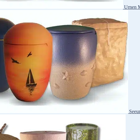
Urnen M
Seeu