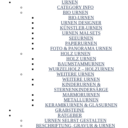
URNEN
CATEGORY INFO
BIO URNEN
BIO-URNEN
URNEN DESIGNER
KÜNSTLER-URNEN
URNEN MALSETS
SEEURNEN
PAPIERURNEN
FOTO & PANORAMA URNEN
HOLZ URNEN
HOLZ URNEN
BAUMSTAMMURNEN
WURZELHOLZ – HOLZURNEN
WEITERE URNEN
WEITERE URNEN
KINDERURNEN &
STERNENKINDERSÄRGE
MARMORURNEN
METALLURNEN
KERAMIKURNEN & GLASURNEN
GRABSTEINE
RATGEBER
URNEN SELBST GESTALTEN
BESCHRIFTUNG, GRAVUR & URNEN