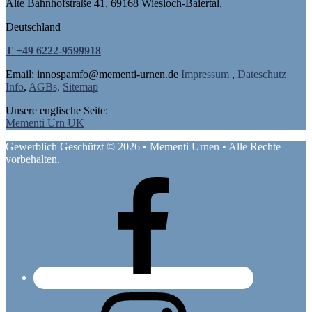
Alte Bahnhofstraße 41, 69168 Wiesloch-Baiertal,
Deutschland
T +49 6222-9599918
Email: in
nospam
fo@mementi-urnen.de
Impressum
,
Dateschutz
Info
,
AGBs,
Sitemap
Unsere englische Seite:
Mementi Urn UK
Gewerblich Geschützt © 2026 • Mementi Urnen • Alle Rechte
vorbehalten.