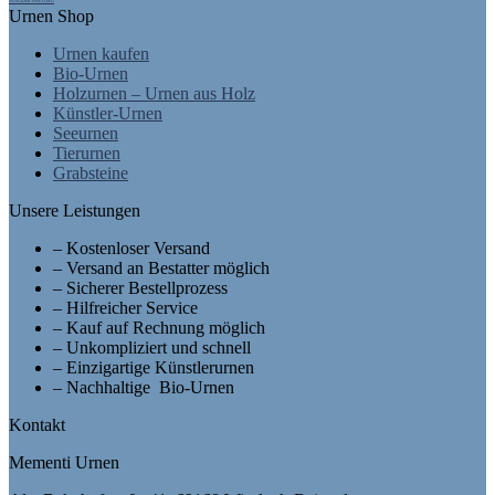
AUSGEZEICHNET.ORG
Urnen Shop
Urnen kaufen
Bio-Urnen
Holzurnen – Urnen aus Holz
Künstler-Urnen
Seeurnen
Tierurnen
Grabsteine
Unsere Leistungen
– Kostenloser Versand
– Versand an Bestatter möglich
– Sicherer Bestellprozess
– Hilfreicher Service
– Kauf auf Rechnung möglich
– Unkompliziert und schnell
– Einzigartige Künstlerurnen
– Nachhaltige Bio-Urnen
Kontakt
Mementi Urnen