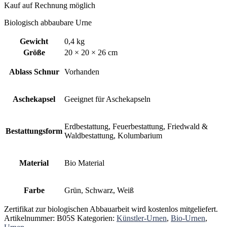
Kauf auf Rechnung möglich
Biologisch abbaubare Urne
Gewicht
0,4 kg
Größe
20 × 20 × 26 cm
Ablass Schnur
Vorhanden
Aschekapsel
Geeignet für Aschekapseln
Erdbestattung, Feuerbestattung, Friedwald &
Bestattungsform
Waldbestattung, Kolumbarium
Material
Bio Material
Farbe
Grün, Schwarz, Weiß
Zertifikat zur biologischen Abbauarbeit wird kostenlos mitgeliefert.
Artikelnummer:
B05S
Kategorien:
Künstler-Urnen
,
Bio-Urnen
,