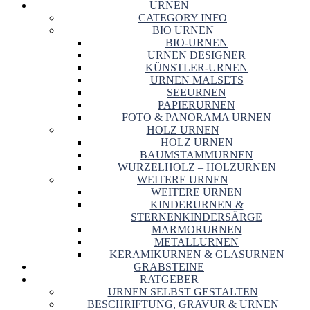
URNEN
CATEGORY INFO
BIO URNEN
BIO-URNEN
URNEN DESIGNER
KÜNSTLER-URNEN
URNEN MALSETS
SEEURNEN
PAPIERURNEN
FOTO & PANORAMA URNEN
HOLZ URNEN
HOLZ URNEN
BAUMSTAMMURNEN
WURZELHOLZ – HOLZURNEN
WEITERE URNEN
WEITERE URNEN
KINDERURNEN &
STERNENKINDERSÄRGE
MARMORURNEN
METALLURNEN
KERAMIKURNEN & GLASURNEN
GRABSTEINE
RATGEBER
URNEN SELBST GESTALTEN
BESCHRIFTUNG, GRAVUR & URNEN