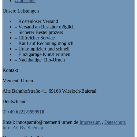
Grabsteine
Unsere Leistungen
– Kostenloser Versand
– Versand an Bestatter möglich
– Sicherer Bestellprozess
– Hilfreicher Service
– Kauf auf Rechnung möglich
– Unkompliziert und schnell
– Einzigartige Künstlerurnen
– Nachhaltige Bio-Urnen
Kontakt
Mementi Urnen
Alte Bahnhofstraße 41, 69168 Wiesloch-Baiertal,
Deutschland
T +49 6222-9599918
Email: in
nospam
fo@mementi-urnen.de
Impressum
,
Dateschutz
Info
,
AGBs,
Sitemap