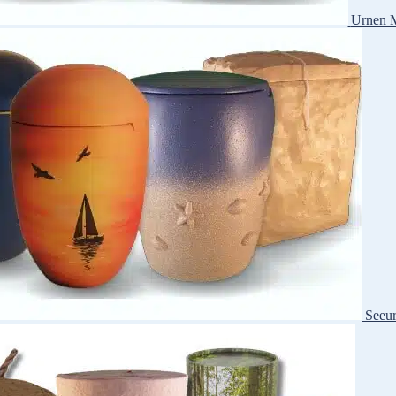
Urnen M
Seeu