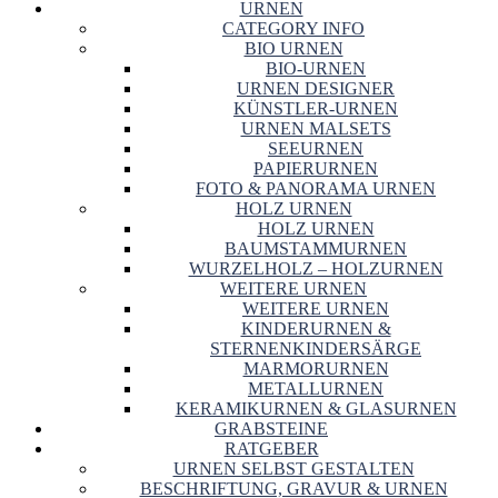
URNEN
CATEGORY INFO
BIO URNEN
BIO-URNEN
URNEN DESIGNER
KÜNSTLER-URNEN
URNEN MALSETS
SEEURNEN
PAPIERURNEN
FOTO & PANORAMA URNEN
HOLZ URNEN
HOLZ URNEN
BAUMSTAMMURNEN
WURZELHOLZ – HOLZURNEN
WEITERE URNEN
WEITERE URNEN
KINDERURNEN &
STERNENKINDERSÄRGE
MARMORURNEN
METALLURNEN
KERAMIKURNEN & GLASURNEN
GRABSTEINE
RATGEBER
URNEN SELBST GESTALTEN
BESCHRIFTUNG, GRAVUR & URNEN