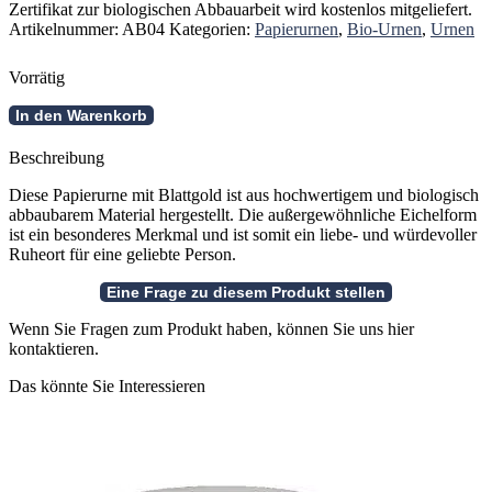
Zertifikat zur biologischen Abbauarbeit wird kostenlos mitgeliefert.
Artikelnummer:
AB04
Kategorien:
Papierurnen
,
Bio-Urnen
,
Urnen
Vorrätig
Goldene
In den Warenkorb
Papierurne
in
Beschreibung
Eichelform
Menge
Diese Papierurne mit Blattgold ist aus hochwertigem und biologisch
abbaubarem Material hergestellt. Die außergewöhnliche Eichelform
ist ein besonderes Merkmal und ist somit ein liebe- und würdevoller
Ruheort für eine geliebte Person.
Wenn Sie Fragen zum Produkt haben, können Sie uns hier
kontaktieren.
Das könnte Sie Interessieren