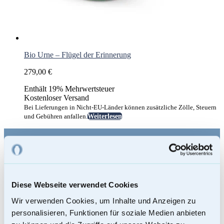
Bio Urne – Flügel der Erinnerung
279,00
€
Enthält 19% Mehrwertsteuer
Kostenloser Versand
Bei Lieferungen in Nicht-EU-Länder können zusätzliche Zölle, Steuern
und Gebühren anfallen.
Weiterlesen
Footer
mementi-urnen
AUSGEZEICHNET.ORG
Urnen Shop
Urnen kaufen
Diese Webseite verwendet Cookies
Bio-Urnen
Holzurnen – Urnen aus Holz
Wir verwenden Cookies, um Inhalte und Anzeigen zu
Künstler-Urnen
personalisieren, Funktionen für soziale Medien anbieten
Seeurnen
Tierurnen