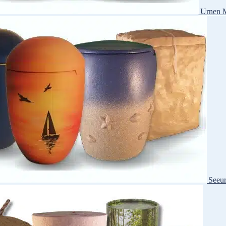
Urnen M
Seeu