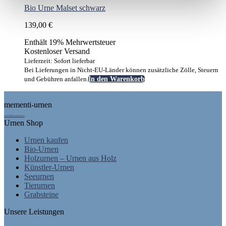
Bio Urne Malset schwarz
139,00
€
Enthält 19% Mehrwertsteuer
Kostenloser Versand
Lieferzeit: Sofort lieferbar
Bei Lieferungen in Nicht-EU-Länder können zusätzliche Zölle, Steuern
und Gebühren anfallen.
In den Warenkorb
Footer
mementi-urnen
AUSGEZEICHNET.ORG
Urnen Shop
Urnen kaufen
Bio-Urnen
Holzurnen – Urnen aus Holz
Künstler-Urnen
Seeurnen
Tierurnen
Grabsteine
Unsere Leistungen