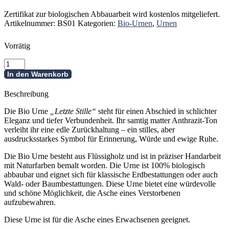
Zertifikat zur biologischen Abbauarbeit wird kostenlos mitgeliefert.
Artikelnummer:
BS01
Kategorien:
Bio-Urnen
,
Urnen
Vorrätig
Bio
Urne
In den Warenkorb
-
Letzte
Beschreibung
Stille
Menge
Die Bio Urne
„Letzte Stille“
steht für einen Abschied in schlichter
Eleganz und tiefer Verbundenheit. Ihr samtig matter Anthrazit-Ton
verleiht ihr eine edle Zurückhaltung – ein stilles, aber
ausdrucksstarkes Symbol für Erinnerung, Würde und ewige Ruhe.
Die Bio Urne besteht aus Flüssigholz und ist in präziser Handarbeit
mit Naturfarben bemalt worden. Die Urne ist 100% biologisch
abbaubar und eignet sich für klassische Erdbestattungen oder auch
Wald- oder Baumbestattungen. Diese Urne bietet eine würdevolle
und schöne Möglichkeit, die Asche eines Verstorbenen
aufzubewahren.
Diese Urne ist für die Asche eines Erwachsenen geeignet.