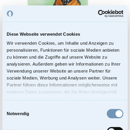
Diese Webseite verwendet Cookies
Wir verwenden Cookies, um Inhalte und Anzeigen zu
personalisieren, Funktionen für soziale Medien anbieten
zu können und die Zugriffe auf unsere Website zu
analysieren. Außerdem geben wir Informationen zu Ihrer
Verwendung unserer Website an unsere Partner für
soziale Medien, Werbung und Analysen weiter. Unsere
Bio Urne – Flügel der Erinnerung
Partner führen diese Informationen möglicherweise mit
weiteren Daten zusammen, die Sie ihnen bereitgestellt
279,00
€
haben oder die sie im Rahmen Ihrer Nutzung der Dienste
Enthält 19% Mehrwertsteuer
gesammelt haben.
Kostenloser Versand
Einwilligungsauswahl
Bei Lieferungen in Nicht-EU-Länder können zusätzliche Zölle, Steuern
Notwendig
und Gebühren anfallen.
Weiterlesen