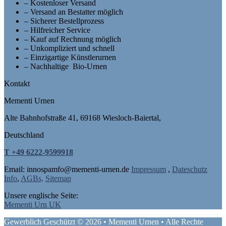
– Kostenloser Versand
– Versand an Bestatter möglich
– Sicherer Bestellprozess
– Hilfreicher Service
– Kauf auf Rechnung möglich
– Unkompliziert und schnell
– Einzigartige Künstlerurnen
– Nachhaltige Bio-Urnen
Kontakt
Mementi Urnen
Alte Bahnhofstraße 41, 69168 Wiesloch-Baiertal,
Deutschland
T +49 6222-9599918
Email: in
nospam
fo@mementi-urnen.de
Impressum
,
Dateschutz
Info
,
AGBs,
Sitemap
Unsere englische Seite:
Mementi Urn UK
Gewerblich Geschützt © 2026 • Mementi Urnen • Alle Rechte