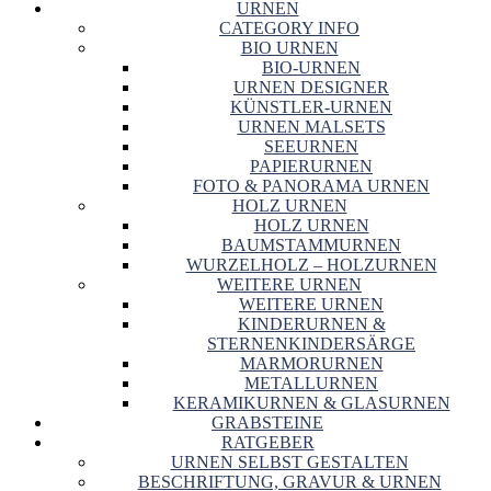
URNEN
CATEGORY INFO
BIO URNEN
BIO-URNEN
URNEN DESIGNER
KÜNSTLER-URNEN
URNEN MALSETS
SEEURNEN
PAPIERURNEN
FOTO & PANORAMA URNEN
HOLZ URNEN
HOLZ URNEN
BAUMSTAMMURNEN
WURZELHOLZ – HOLZURNEN
WEITERE URNEN
WEITERE URNEN
KINDERURNEN &
STERNENKINDERSÄRGE
MARMORURNEN
METALLURNEN
KERAMIKURNEN & GLASURNEN
GRABSTEINE
RATGEBER
URNEN SELBST GESTALTEN
BESCHRIFTUNG, GRAVUR & URNEN