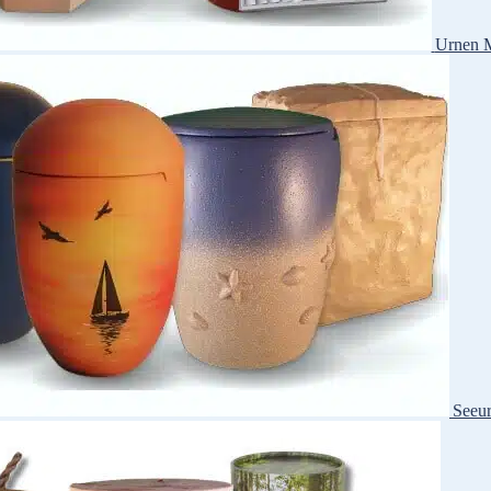
Urnen M
Seeu