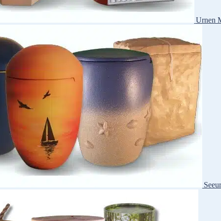
Urnen M
Seeu