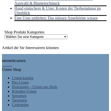
Auswahl & Blumenschmuck
Hund einäschern & Urne: Kosten der Tierbestattung im
Überblick
Eine Urne umbetten: Das müssen Angehörige wissen
Shop Produkt Kategorien
Artikel die Sie Interessieren könnten
Footer
mementi-urnen
AUSGEZEICHNET.ORG
Urnen Shop
Urnen kaufen
Bio-Urnen
Holzurnen – Urnen aus Holz
Künstler-Urnen
Seeurnen
Tierurnen
Grabsteine