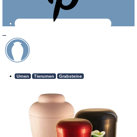
Urnen
Tierurnen
Grabsteine