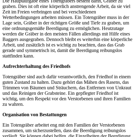
Die Hauptaufgabe eines Totengräbers besteht darin, Gräber zu
graben. Dies ist oft eine körperlich anstrengende Arbeit, da sie viel
Zeit im Freien verbringen und bei verschiedenen
Wetterbedingungen arbeiten müssen. Ein Totengräber muss in der
Lage sein, Gräber in der richtigen Größe und Tiefe zu graben, um
eine ordnungsgemäße Beerdigung zu ermöglichen. Heutzutage
werden die Gräber in den meisten Fällen allerdings mit Hilfe eines
Baggers ausgegraben. Dennoch bleibt es weiterhin eine körperliche
Arbeit, und zusätzlich ist es wichtig zu beachten, dass das Grab
gerade und symmetrisch ist, damit die Beerdigung reibungslos
stattfinden kann.
Aufrechterhaltung des Friedhofs
Totengräber sind auch dafür verantwortlich, den Friedhof in einem
guten Zustand zu halten. Dazu gehört das Mähen des Rasens, das
Trimmen von Bäumen und Sträuchern, das Entfernen von Unkraut
und das Reinigen der Grabsteine. Ein gepflegter Friedhof ist
wichtig, um den Respekt vor den Verstorbenen und ihren Familien
zu wahren.
Organisation von Bestattungen
Ein Totengräber arbeitet eng mit den Familien der Verstorbenen
zusammen, um sicherzustellen, dass die Beerdigung reibungslos
verläuft. Sie können dabei helfen, die Einzelheiten der Beerdigung