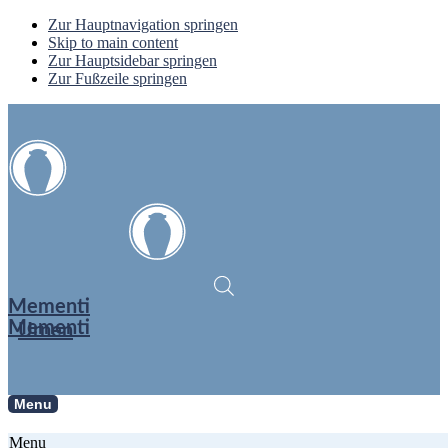
Zur Hauptnavigation springen
Skip to main content
Zur Hauptsidebar springen
Zur Fußzeile springen
Mementi
Mementi
Urnen
Menu
Menu