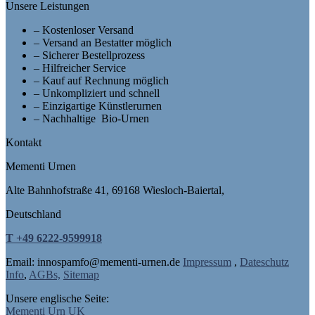
Unsere Leistungen
– Kostenloser Versand
– Versand an Bestatter möglich
– Sicherer Bestellprozess
– Hilfreicher Service
– Kauf auf Rechnung möglich
– Unkompliziert und schnell
– Einzigartige Künstlerurnen
– Nachhaltige Bio-Urnen
Kontakt
Mementi Urnen
Alte Bahnhofstraße 41, 69168 Wiesloch-Baiertal,
Deutschland
T +49 6222-9599918
Email: in
nospam
fo@mementi-urnen.de
Impressum
,
Dateschutz
Info
,
AGBs,
Sitemap
Unsere englische Seite:
Mementi Urn UK