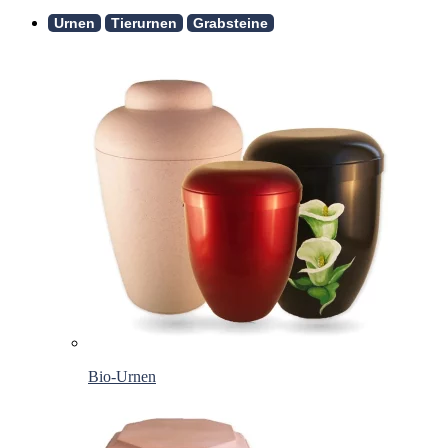
Urnen
Tierurnen
Grabsteine
Bio-Urnen