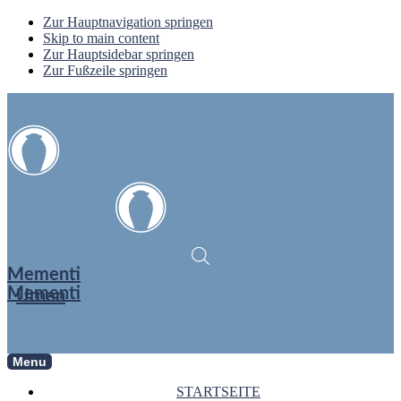
Zur Hauptnavigation springen
Skip to main content
Zur Hauptsidebar springen
Zur Fußzeile springen
Mementi
Mementi
Urnen
Menu
STARTSEITE