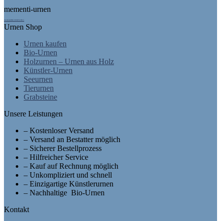
mementi-urnen
AUSGEZEICHNET.ORG
Urnen Shop
Urnen kaufen
Bio-Urnen
Holzurnen – Urnen aus Holz
Künstler-Urnen
Seeurnen
Tierurnen
Grabsteine
Unsere Leistungen
– Kostenloser Versand
– Versand an Bestatter möglich
– Sicherer Bestellprozess
– Hilfreicher Service
– Kauf auf Rechnung möglich
– Unkompliziert und schnell
– Einzigartige Künstlerurnen
– Nachhaltige Bio-Urnen
Kontakt