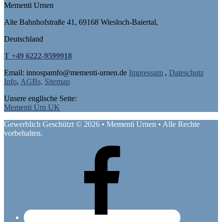
Mementi Urnen
Alte Bahnhofstraße 41, 69168 Wiesloch-Baiertal,
Deutschland
T +49 6222-9599918
Email: in
nospam
fo@mementi-urnen.de
Impressum
,
Dateschutz
Info
,
AGBs,
Sitemap
Unsere englische Seite:
Mementi Urn UK
Gewerblich Geschützt © 2026 • Mementi Urnen • Alle Rechte
vorbehalten.