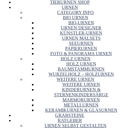
TIERURNEN SHOP
URNEN
CATEGORY INFO
BIO URNEN
BIO-URNEN
URNEN DESIGNER
KÜNSTLER-URNEN
URNEN MALSETS
SEEURNEN
PAPIERURNEN
FOTO & PANORAMA URNEN
HOLZ URNEN
HOLZ URNEN
BAUMSTAMMURNEN
WURZELHOLZ – HOLZURNEN
WEITERE URNEN
WEITERE URNEN
KINDERURNEN &
STERNENKINDERSÄRGE
MARMORURNEN
METALLURNEN
KERAMIKURNEN & GLASURNEN
GRABSTEINE
RATGEBER
URNEN SELBST GESTALTEN