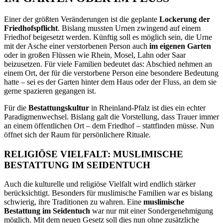
Einer der größten Veränderungen ist die geplante
Lockerung der
Friedhofspflicht
. Bislang mussten Urnen zwingend auf einem
Friedhof beigesetzt werden. Künftig soll es möglich sein, die Urne
mit der Asche einer verstorbenen Person auch
im eigenen Garten
oder in großen Flüssen wie Rhein, Mosel, Lahn oder Saar
beizusetzen. Für viele Familien bedeutet das: Abschied nehmen an
einem Ort, der für die verstorbene Person eine besondere Bedeutung
hatte – sei es der Garten hinter dem Haus oder der Fluss, an dem sie
gerne spazieren gegangen ist.
Für die
Bestattungskultur
in Rheinland-Pfalz ist dies ein echter
Paradigmenwechsel. Bislang galt die Vorstellung, dass Trauer immer
an einem öffentlichen Ort – dem Friedhof – stattfinden müsse. Nun
öffnet sich der Raum für persönlichere Rituale.
RELIGIÖSE VIELFALT: MUSLIMISCHE
BESTATTUNG IM SEIDENTUCH
Auch die kulturelle und religiöse Vielfalt wird endlich stärker
berücksichtigt. Besonders für muslimische Familien war es bislang
schwierig, ihre Traditionen zu wahren. Eine
muslimische
Bestattung im Seidentuch
war nur mit einer Sondergenehmigung
möglich. Mit dem neuen Gesetz soll dies nun ohne zusätzliche