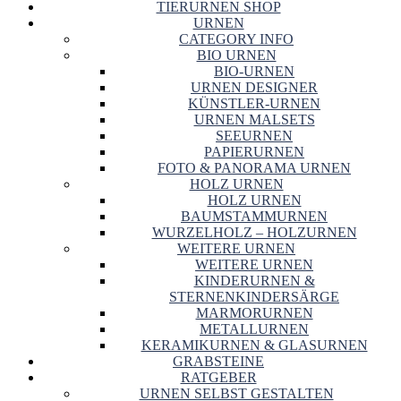
TIERURNEN SHOP
URNEN
CATEGORY INFO
BIO URNEN
BIO-URNEN
URNEN DESIGNER
KÜNSTLER-URNEN
URNEN MALSETS
SEEURNEN
PAPIERURNEN
FOTO & PANORAMA URNEN
HOLZ URNEN
HOLZ URNEN
BAUMSTAMMURNEN
WURZELHOLZ – HOLZURNEN
WEITERE URNEN
WEITERE URNEN
KINDERURNEN &
STERNENKINDERSÄRGE
MARMORURNEN
METALLURNEN
KERAMIKURNEN & GLASURNEN
GRABSTEINE
RATGEBER
URNEN SELBST GESTALTEN