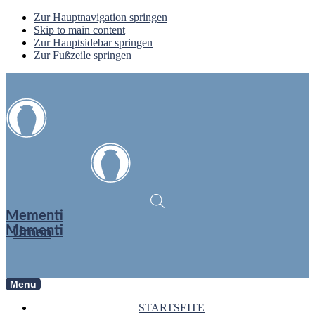
Zur Hauptnavigation springen
Skip to main content
Zur Hauptsidebar springen
Zur Fußzeile springen
Mementi
Mementi
Urnen
Menu
STARTSEITE