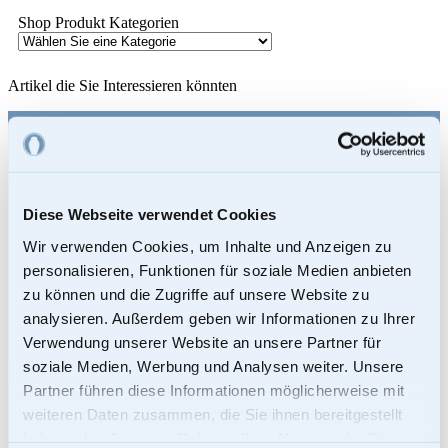
Shop Produkt Kategorien
Artikel die Sie Interessieren könnten
Footer
mementi-urnen
AUSGEZEICHNET.ORG
Urnen Shop
Urnen kaufen
Diese Webseite verwendet Cookies
Bio-Urnen
Holzurnen – Urnen aus Holz
Wir verwenden Cookies, um Inhalte und Anzeigen zu
Künstler-Urnen
personalisieren, Funktionen für soziale Medien anbieten
Seeurnen
zu können und die Zugriffe auf unsere Website zu
Tierurnen
Grabsteine
analysieren. Außerdem geben wir Informationen zu Ihrer
Verwendung unserer Website an unsere Partner für
Unsere Leistungen
soziale Medien, Werbung und Analysen weiter. Unsere
– Kostenloser Versand
Partner führen diese Informationen möglicherweise mit
– Versand an Bestatter möglich
weiteren Daten zusammen, die Sie ihnen bereitgestellt
– Sicherer Bestellprozess
– Hilfreicher Service
haben oder die sie im Rahmen Ihrer Nutzung der Dienste