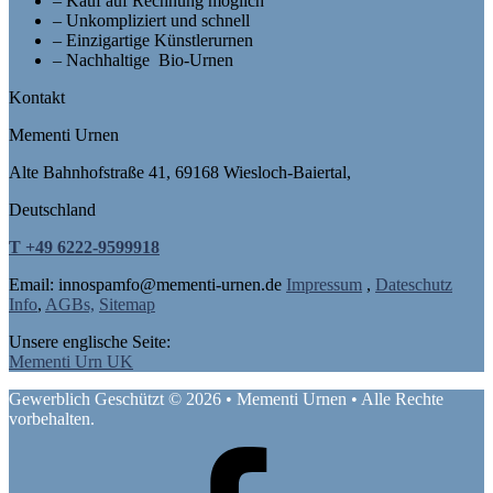
– Kauf auf Rechnung möglich
– Unkompliziert und schnell
– Einzigartige Künstlerurnen
– Nachhaltige Bio-Urnen
Kontakt
Mementi Urnen
Alte Bahnhofstraße 41, 69168 Wiesloch-Baiertal,
Deutschland
T +49 6222-9599918
Email: in
nospam
fo@mementi-urnen.de
Impressum
,
Dateschutz
Info
,
AGBs,
Sitemap
Unsere englische Seite:
Mementi Urn UK
Gewerblich Geschützt © 2026 • Mementi Urnen • Alle Rechte
vorbehalten.