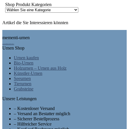
Shop Produkt Kategorien
Artikel die Sie Interessieren könnten
Footer
mementi-urnen
AUSGEZEICHNET.ORG
Urnen Shop
Urnen kaufen
Bio-Urnen
Holzurnen – Urnen aus Holz
Künstler-Urnen
Seeurnen
Tierurnen
Grabsteine
Unsere Leistungen
– Kostenloser Versand
– Versand an Bestatter möglich
– Sicherer Bestellprozess
– Hilfreicher Service