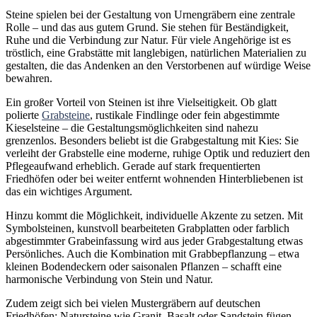
Steine spielen bei der Gestaltung von Urnengräbern eine zentrale
Rolle – und das aus gutem Grund. Sie stehen für Beständigkeit,
Ruhe und die Verbindung zur Natur. Für viele Angehörige ist es
tröstlich, eine Grabstätte mit langlebigen, natürlichen Materialien zu
gestalten, die das Andenken an den Verstorbenen auf würdige Weise
bewahren.
Ein großer Vorteil von Steinen ist ihre Vielseitigkeit. Ob glatt
polierte
Grabsteine
, rustikale Findlinge oder fein abgestimmte
Kieselsteine – die Gestaltungsmöglichkeiten sind nahezu
grenzenlos. Besonders beliebt ist die Grabgestaltung mit Kies: Sie
verleiht der Grabstelle eine moderne, ruhige Optik und reduziert den
Pflegeaufwand erheblich. Gerade auf stark frequentierten
Friedhöfen oder bei weiter entfernt wohnenden Hinterbliebenen ist
das ein wichtiges Argument.
Hinzu kommt die Möglichkeit, individuelle Akzente zu setzen. Mit
Symbolsteinen, kunstvoll bearbeiteten Grabplatten oder farblich
abgestimmter Grabeinfassung wird aus jeder Grabgestaltung etwas
Persönliches. Auch die Kombination mit Grabbepflanzung – etwa
kleinen Bodendeckern oder saisonalen Pflanzen – schafft eine
harmonische Verbindung von Stein und Natur.
Zudem zeigt sich bei vielen Mustergräbern auf deutschen
Friedhöfen: Natursteine wie Granit, Basalt oder Sandstein fügen