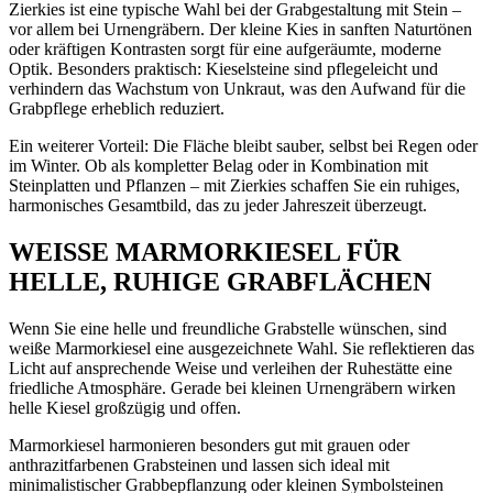
Zierkies ist eine typische Wahl bei der Grabgestaltung mit Stein –
vor allem bei Urnengräbern. Der kleine Kies in sanften Naturtönen
oder kräftigen Kontrasten sorgt für eine aufgeräumte, moderne
Optik. Besonders praktisch: Kieselsteine sind pflegeleicht und
verhindern das Wachstum von Unkraut, was den Aufwand für die
Grabpflege erheblich reduziert.
Ein weiterer Vorteil: Die Fläche bleibt sauber, selbst bei Regen oder
im Winter. Ob als kompletter Belag oder in Kombination mit
Steinplatten und Pflanzen – mit Zierkies schaffen Sie ein ruhiges,
harmonisches Gesamtbild, das zu jeder Jahreszeit überzeugt.
WEISSE MARMORKIESEL FÜR H
ELLE, RUHIGE GRABFLÄCHEN
Wenn Sie eine helle und freundliche Grabstelle wünschen, sind
weiße Marmorkiesel eine ausgezeichnete Wahl. Sie reflektieren das
Licht auf ansprechende Weise und verleihen der Ruhestätte eine
friedliche Atmosphäre. Gerade bei kleinen Urnengräbern wirken
helle Kiesel großzügig und offen.
Marmorkiesel harmonieren besonders gut mit grauen oder
anthrazitfarbenen Grabsteinen und lassen sich ideal mit
minimalistischer Grabbepflanzung oder kleinen Symbolsteinen