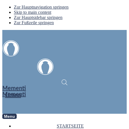
Zur Hauptnavigation springen
Skip to main content
Zur Hauptsidebar springen
Zur Fußzeile springen
Mementi
Mementi
Urnen
Menu
STARTSEITE